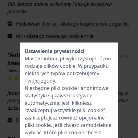
Tak, bardzo dobrze wykonany i pasuje do swoich
peposów
Podziwiam Ferrari, dlatego kupiłem ten zegarek.
nic - dlatego noszę go codziennie
Ustawienia prywatności
"Automatyczna mechanika ferrari
Show original
Mastersintime.pl wykorzystuje różne
text
Szwajcaria"
rodzaje
plików cookie
. W przypadku
flavio dossena · 14 kwietnia 2025
niektórych typów potrzebujemy
Twojej zgody.
Niezbędne pliki cookie i anonimowe
Jestem w pełni usatysfakcjonowany, pasek jest idealny, a
statystyki są zawsze aktywne
przesyłka również była prawidłowa w określonym czasie,
automatycznie; jeśli klikniesz
dziękuję
"zaakceptuj wszystkie pliki cookie",
zaakceptujesz również opcjonalne
Doskonała zgodność z oryginałem
pliki cookie. Jeśli chcesz samodzielnie
wybrać, które pliki cookie chcesz