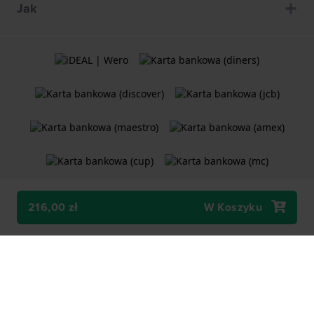
Jak
216,00 zł
W Koszyku
Ogólne Warunki Umów
Polityka plików cookie
Oświadczenie o prywatności
Sklep internetowy
Holland Watch Group B.V.