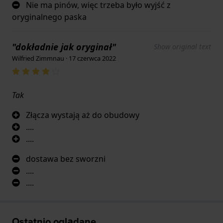
Nie ma pinów, więc trzeba było wyjść z
oryginalnego paska
"dokładnie jak oryginał"
Show original text
Wilfried Zimmnau · 17 czerwca 2022
Tak
Złącza wystają aż do obudowy
....
....
dostawa bez sworzni
....
....
Ostatnio oglądane