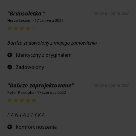
"Bransoletka "
Show original text
Herve Lesieur · 17 czerwca 2022
Bardzo zadowolony z mojego zamówienia
Identyczny z oryginałem
Zadowolony
"Dobrze zaprojektowane"
Show original text
Peter Konopka · 17 czerwca 2022
F A N T A S T Y K A
komfort noszenia