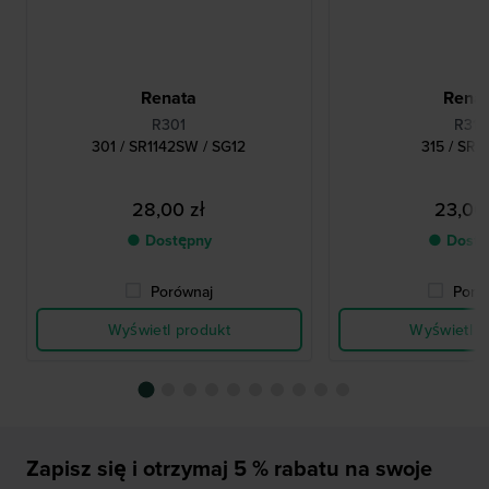
Renata
Rena
R301
R315
301 / SR1142SW / SG12
315 / SR
28,00 zł
23,00 
● Dostępny
● Dostę
Porównaj
Poró
Wyświetl produkt
Wyświetl p
Zapisz się i otrzymaj 5 % rabatu na swoje