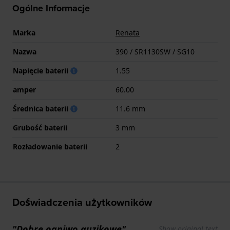
Ogólne Informacje
Marka
Renata
Nazwa
390 / SR1130SW / SG10
Napięcie baterii
1.55
amper
60.00
Średnica baterii
11.6 mm
Grubość baterii
3 mm
Rozładowanie baterii
2
Doświadczenia użytkowników
"Dobre ogniwo guzikowe"
Show original text