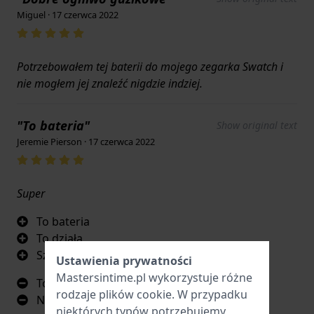
Miguel · 17 czerwca 2022
Potrzebowałem tej baterii do mojego zegarka Swatch i
nie mogłem jej znaleźć nigdzie indziej.
"To bateria"
Show original text
Jeremie Pierson · 17 czerwca 2022
Super
To bateria
To działa
Szybka dostawa
Ustawienia prywatności
Mastersintime.pl wykorzystuje różne
To bateria
rodzaje
plików cookie
. W przypadku
Nic
niektórych typów potrzebujemy