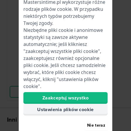
Mastersintime.pl wykorzystuje różne
rodzaje
plików cookie
. W przypadku
niektórych typów potrzebujemy
Twojej zgody.
Renata
Niezbędne pliki cookie i anonimowe
R337
statystyki są zawsze aktywne
337 / SR416SW
automatycznie; jeśli klikniesz
"zaakceptuj wszystkie pliki cookie",
zaakceptujesz również opcjonalne
23,00 zł
pliki cookie. Jeśli chcesz samodzielnie
● Dostępny
wybrać, które pliki cookie chcesz
włączyć, kliknij "ustawienia plików
Porównaj
cookie".
Wyświetl produkt
Zaakceptuj wszystko
Ustawienia plików cookie
Inni kupili także
Nie teraz