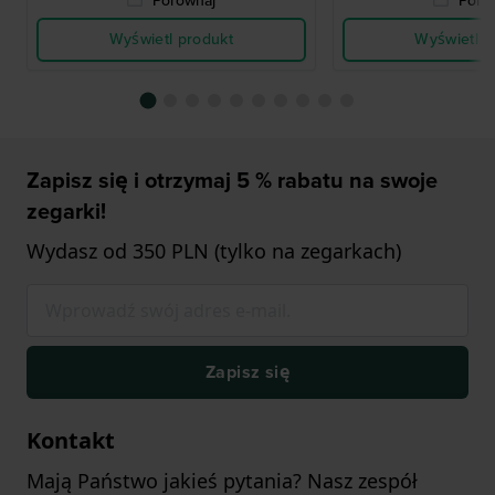
Porównaj
Poró
Wyświetl produkt
Wyświetl p
Zapisz się i otrzymaj 5 % rabatu na swoje
zegarki!
Wydasz od 350 PLN (tylko na zegarkach)
Zapisz się
Kontakt
Mają Państwo jakieś pytania? Nasz zespół