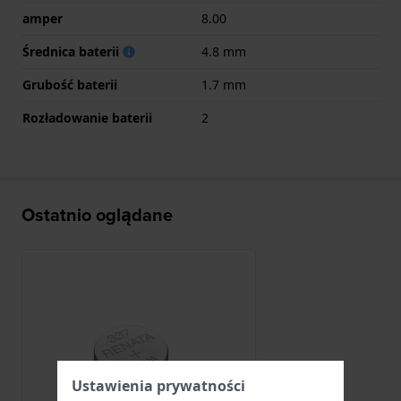
amper
8.00
Średnica baterii
4.8 mm
Grubość baterii
1.7 mm
Rozładowanie baterii
2
Ostatnio oglądane
Ustawienia prywatności