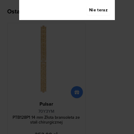
Nie teraz
Ostatnio oglądane
Pulsar
70Y3YM
PTB128P1 14 mm Złota bransoleta ze
stali chirurgicznej