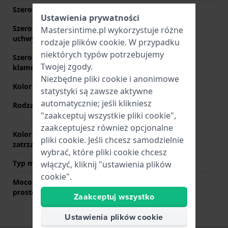
Szerokość uchwytu
14 mm
Ustawienia prywatności
Szerokość między
5 mm
Mastersintime.pl wykorzystuje różne
uchwytami
rodzaje
plików cookie
. W przypadku
niektórych typów potrzebujemy
Szerokość paska przy
14 mm
Twojej zgody.
klamerce
Niezbędne pliki cookie i anonimowe
Kolor paska
Złoty
statystyki są zawsze aktywne
automatycznie; jeśli klikniesz
Rodzaj zapięcia
Zapięcie zatrzaskowe z
"zaakceptuj wszystkie pliki cookie",
przyciskami
zaakceptujesz również opcjonalne
Kolor zapięcia
Złoty
pliki cookie. Jeśli chcesz samodzielnie
zatrzaskowego
wybrać, które pliki cookie chcesz
Typ mocowania
Bolec i rurka
włączyć, kliknij "ustawienia plików
cookie".
Mocowanie za pomocą
Nie
prostego bolca
Zaakceptuj wszystko
Ustawienia plików cookie