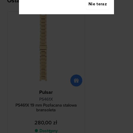
Ostatnio oglądane
Nie teraz
Pulsar
PS461X
PS461X 19 mm Pozłacana stalowa
bransoleta
280,00 zł
● Dostępny