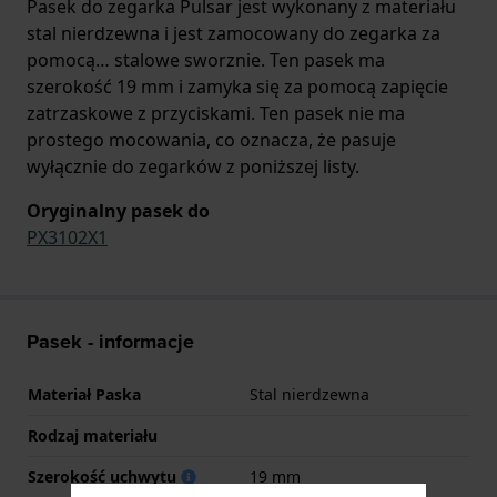
Pasek do zegarka Pulsar jest wykonany z materiału
stal nierdzewna i jest zamocowany do zegarka za
pomocą… stalowe sworznie. Ten pasek ma
szerokość 19 mm i zamyka się za pomocą zapięcie
zatrzaskowe z przyciskami. Ten pasek nie ma
prostego mocowania, co oznacza, że pasuje
wyłącznie do zegarków z poniższej listy.
Oryginalny pasek do
PX3102X1
Pasek - informacje
Materiał Paska
Stal nierdzewna
Rodzaj materiału
Szerokość uchwytu
19 mm