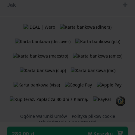
Jak
Ogólne Warunki Umów
Polityka plików cookie
Oświadczenie o prywatności
280,00 zł
W Koszyku