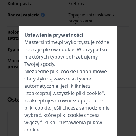
Kolor paska
Srebrny
Rodzaj zapięcia
Zapięcie zatrzaskowe z
przyciskami
Kolor zapięcia
Srebrny
Ustawienia prywatności
zatrzaskowego
Mastersintime.pl wykorzystuje różne
rodzaje
plików cookie
. W przypadku
Typ mocowania
Kołki sprężyste
niektórych typów potrzebujemy
Mocowanie za pomocą
Nie
Twojej zgody.
prostego bolca
Niezbędne pliki cookie i anonimowe
statystyki są zawsze aktywne
automatycznie; jeśli klikniesz
"zaakceptuj wszystkie pliki cookie",
Ostatnio oglądane
zaakceptujesz również opcjonalne
pliki cookie. Jeśli chcesz samodzielnie
wybrać, które pliki cookie chcesz
włączyć, kliknij "ustawienia plików
cookie".