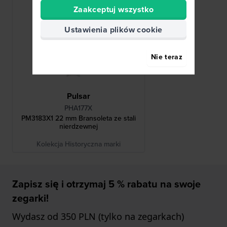
Zaakceptuj wszystko
Ustawienia plików cookie
Nie teraz
Pulsar
PHA177X
PM3183X1 22 mm Bransoleta ze stali
nierdzewnej
Kolekcja Historyczna marki
Zapisz się i otrzymaj 5 % rabatu na swoje
zegarki!
Wydasz od 350 PLN (tylko na zegarkach)