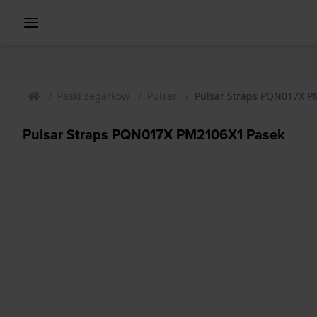
Paski zegarkow
Pulsar
Pulsar Straps PQN017X P
Pulsar Straps PQN017X PM2106X1 Pasek