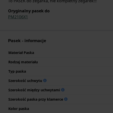
To PASEK do zegarka, nie kompletny zegarek!!!
Oryginalny pasek do
PM2106X1
Pasek - informacje
Materiał Paska
Rodzaj materiału
Typ paska
Szerokość uchwytu
Szerokość między uchwytami
Szerokość paska przy klamerce
Kolor paska