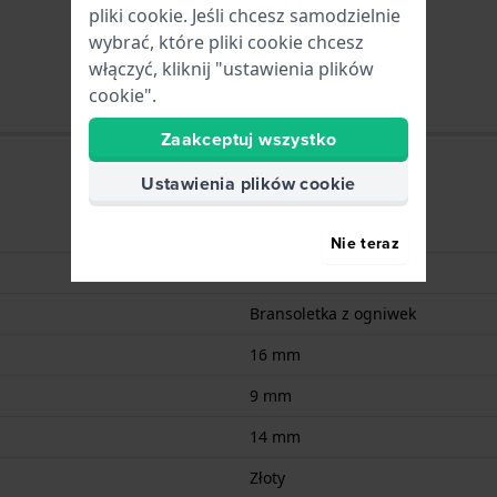
pliki cookie. Jeśli chcesz samodzielnie
wybrać, które pliki cookie chcesz
włączyć, kliknij "ustawienia plików
cookie".
Zaakceptuj wszystko
Ustawienia plików cookie
Stal nierdzewna
Nie teraz
Bransoletka z ogniwek
16 mm
9 mm
14 mm
Złoty