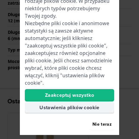
rodzaje
plików cookie
. W przypadku
zatrzaskowego
niektórych typów potrzebujemy
Długość paska na godzinie
70 mm
Twojej zgody.
12 (mm)
Niezbędne pliki cookie i anonimowe
statystyki są zawsze aktywne
Długość paska na godzinie
110 mm
automatycznie; jeśli klikniesz
6 (mm)
"zaakceptuj wszystkie pliki cookie",
Typ mocowania
Kołki sprężyste
zaakceptujesz również opcjonalne
pliki cookie. Jeśli chcesz samodzielnie
Mocowanie za pomocą
Tak
wybrać, które pliki cookie chcesz
prostego bolca
włączyć, kliknij "ustawienia plików
cookie".
Zaakceptuj wszystko
Ostatnio oglądane
Ustawienia plików cookie
Nie teraz