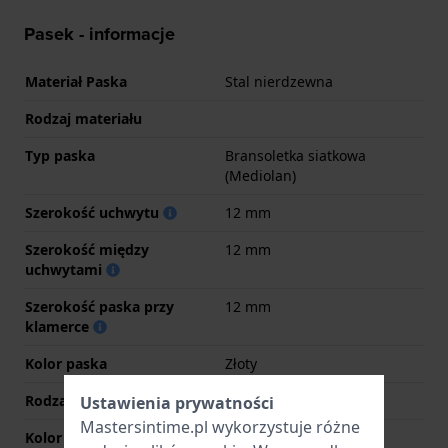
Pasek - informacje
Materiał Paska
Stal nierdzewna
Rodzaj materiału
Typ paska
Bransoletka siatkowa
(Mediolan)
Szerokość uchwytu
12 mm
Szerokość między
12 mm
uchwytami
Szerokość paska przy
12 mm
klamerce
Kolor paska
Złoty
Rodzaj zapięcia
Zapięcie milanese
Ustawienia prywatności
Mastersintime.pl wykorzystuje różne
Kolor zapięcia
Złoty