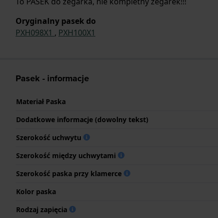
To PASEK do zegarka, nie kompletny zegarek!!!
Oryginalny pasek do
PXH098X1
,
PXH100X1
Pasek - informacje
Materiał Paska
Dodatkowe informacje (dowolny tekst)
Szerokość uchwytu
Szerokość między uchwytami
Szerokość paska przy klamerce
Kolor paska
Rodzaj zapięcia