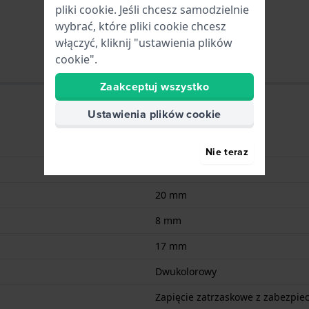
pliki cookie. Jeśli chcesz samodzielnie
wybrać, które pliki cookie chcesz
włączyć, kliknij "ustawienia plików
cookie".
Zaakceptuj wszystko
Ustawienia plików cookie
Stal nierdzewna
Nie teraz
Stainless Steel Bracelet
20 mm
8 mm
17 mm
Dwukolorowy
Zapięcie zatrzaskowe z zabezpie