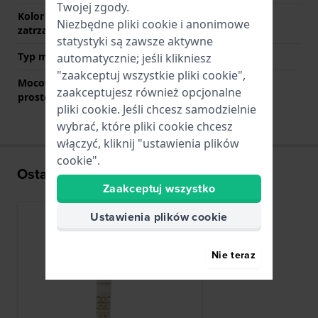
Twojej zgody.
Kolor zapięcia
Srebrny
Niezbędne pliki cookie i anonimowe
zatrzaskowego
statystyki są zawsze aktywne
Typ mocowania
Kołki sprężyste
automatycznie; jeśli klikniesz
"zaakceptuj wszystkie pliki cookie",
Mocowanie za pomocą
Nie
zaakceptujesz również opcjonalne
prostego bolca
pliki cookie. Jeśli chcesz samodzielnie
wybrać, które pliki cookie chcesz
włączyć, kliknij "ustawienia plików
cookie".
Ostatnio oglądane
Zaakceptuj wszystko
Ustawienia plików cookie
Nie teraz