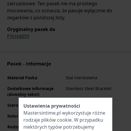
zatrzaskowe. Ten pasek nie ma prostego
mocowania, co oznacza, że pasuje wyłącznie do
zegarków z poniższej listy.
Oryginalny pasek do
PXH448X9
Pasek - informacje
Materiał Paska
Stal nierdzewna
Dodatkowe informacje
Stainless Steel Bracelet
(dowolny tekst)
Szerokość uchwytu
20 mm
Ustawienia prywatności
Mastersintime.pl wykorzystuje różne
Kolor paska
Dwukolorowy
rodzaje
plików cookie
. W przypadku
niektórych typów potrzebujemy
Rodzaj zapięcia
Zapięcie zatrzaskowe