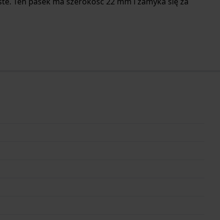
ste. Ten pasek ma szerokość 22 mm i zamyka się za