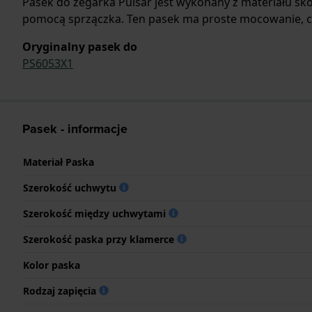
Pasek do zegarka Pulsar jest wykonany z materiału sk
pomocą sprzączka. Ten pasek ma proste mocowanie, co
Oryginalny pasek do
PS6053X1
Pasek - informacje
Materiał Paska
Szerokość uchwytu
Szerokość między uchwytami
Szerokość paska przy klamerce
Kolor paska
Rodzaj zapięcia