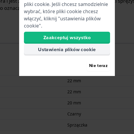
óra i jest zamocowany do zegarka za pomocą… kołki spręży
pliki cookie. Jeśli chcesz samodzielnie
 oznacza, że pasuje do.
wybrać, które pliki cookie chcesz
włączyć, kliknij "ustawienia plików
cookie".
Zaakceptuj wszystko
Ustawienia plików cookie
Nie teraz
Skóra
22 mm
22 mm
20 mm
Czarny
Sprzączka