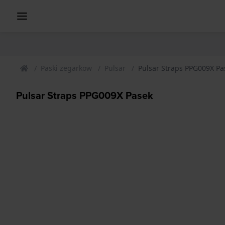
Paski zegarkow
Pulsar
Pulsar Straps PPG009X Pa
Pulsar Straps PPG009X Pasek