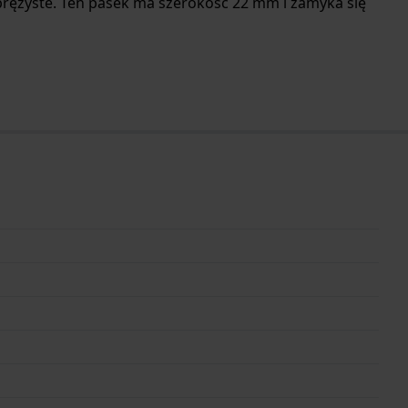
prężyste. Ten pasek ma szerokość 22 mm i zamyka się