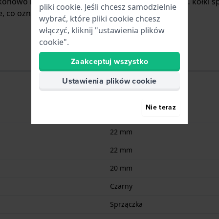
likonowo i jest zamocowany do zegarka za pomocą… kołki s
pliki cookie. Jeśli chcesz samodzielnie
 co oznacza, że pasuje do.
wybrać, które pliki cookie chcesz
włączyć, kliknij "ustawienia plików
cookie".
Zaakceptuj wszystko
Ustawienia plików cookie
Nie teraz
Silikonowo
22 mm
22 mm
20 mm
Czarny
Sprzączka