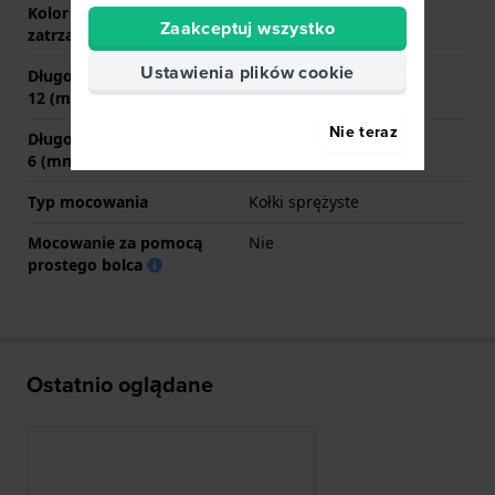
Kolor zapięcia
Srebrny
Zaakceptuj wszystko
zatrzaskowego
Ustawienia plików cookie
Długość paska na godzinie
75 mm
12 (mm)
Nie teraz
Długość paska na godzinie
115 mm
6 (mm)
Typ mocowania
Kołki sprężyste
Mocowanie za pomocą
Nie
prostego bolca
Ostatnio oglądane