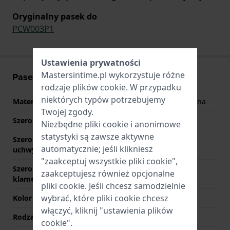
Oryginalny pasek do
PCW003P1
Ustawienia prywatności
Mastersintime.pl wykorzystuje różne
Pasek - informacje
rodzaje
plików cookie
. W przypadku
niektórych typów potrzebujemy
Materiał Paska
Plastik/Żywica syntetyczna
Twojej zgody.
Szerokość uchwytu
23 mm
Niezbędne pliki cookie i anonimowe
statystyki są zawsze aktywne
Szerokość między
18 mm
automatycznie; jeśli klikniesz
uchwytami
"zaakceptuj wszystkie pliki cookie",
Szerokość paska przy
18 mm
zaakceptujesz również opcjonalne
klamerce
pliki cookie. Jeśli chcesz samodzielnie
wybrać, które pliki cookie chcesz
Kolor paska
Czarny
włączyć, kliknij "ustawienia plików
Rodzaj zapięcia
Sprzączka
cookie".