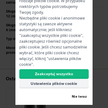
rodzaje
plików cookie
. W przypadku
zatrzaskowego
niektórych typów potrzebujemy
Długość paska na godzinie
85 mm
Twojej zgody.
12 (mm)
Niezbędne pliki cookie i anonimowe
statystyki są zawsze aktywne
Długość paska na godzinie
125 mm
automatycznie; jeśli klikniesz
6 (mm)
"zaakceptuj wszystkie pliki cookie",
Typ mocowania
Kołki sprężyste
zaakceptujesz również opcjonalne
pliki cookie. Jeśli chcesz samodzielnie
Mocowanie za pomocą
Tak
wybrać, które pliki cookie chcesz
prostego bolca
włączyć, kliknij "ustawienia plików
cookie".
Zaakceptuj wszystko
Ostatnio oglądane
Ustawienia plików cookie
Nie teraz