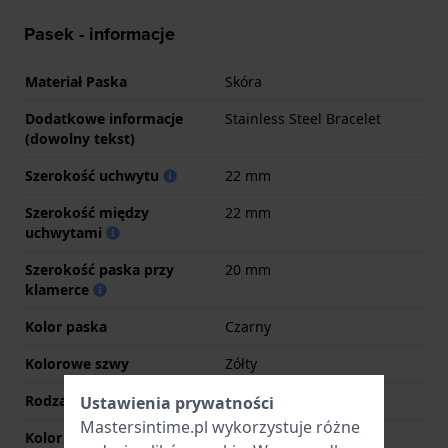
Pasek - informacje
Materiał Paska
Skóra
Dodatkowe informacje
Stainless Steel Bracelet
(dowolny tekst)
Szerokość uchwytu
22 mm
Szerokość między
22 mm
uchwytami
Szerokość paska przy
20 mm
klamerce
Kolor paska
Czarny
Kolorowe szwy
Zółty
Rodzaj zapięcia
Sprzączka
Ustawienia prywatności
Mastersintime.pl wykorzystuje różne
Kolor zapięcia
Srebrny