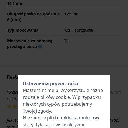
12 (mm)
Długość paska na godzinie
125 mm
6 (mm)
Typ mocowania
Kołki sprężyste
Mocowanie za pomocą
Tak
prostego bolca
Doświadczenia użytkowników
Ustawienia prywatności
Mastersintime.pl wykorzystuje różne
"Zgodnie z opisem"
Show original text
rodzaje
plików cookie
. W przypadku
Guillaume HELOIR · 17 czerwca 2022
niektórych typów potrzebujemy
Twojej zgody.
Niezbędne pliki cookie i anonimowe
Jest to oryginalny produkt Pulsar, więc jest dokładnie taki
statystyki są zawsze aktywne
sam jak pasek, który musiałem zmienić. Kolory są