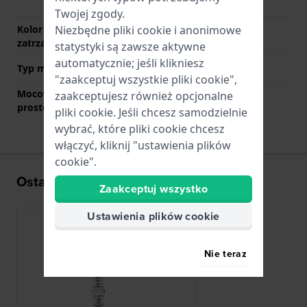
przyciskami
Twojej zgody.
Kolor zapięcia
Srebrny
Niezbędne pliki cookie i anonimowe
zatrzaskowego
statystyki są zawsze aktywne
automatycznie; jeśli klikniesz
Typ mocowania
Kołki sprężyste
"zaakceptuj wszystkie pliki cookie",
Mocowanie za pomocą
Nie
zaakceptujesz również opcjonalne
prostego bolca
pliki cookie. Jeśli chcesz samodzielnie
wybrać, które pliki cookie chcesz
włączyć, kliknij "ustawienia plików
cookie".
Ostatnio oglądane
Zaakceptuj wszystko
Ustawienia plików cookie
Nie teraz