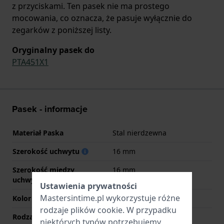
z przyciskami. Ten pasek nie ma prostego
mocowania, co oznacza, że pasuje wyłącznie do
zegarków z poniższej listy.
Oryginalny pasek do
PTA451X1
Pasek - informacje
Materiał Paska
Stal nierdzewna
Szerokość uchwytu
16 mm
Szerokość między
16 mm
uchwytami
Ustawienia prywatności
Mastersintime.pl wykorzystuje różne
Kolor paska
Srebrny
rodzaje
plików cookie
. W przypadku
Rodzaj zapięcia
Zapięcie zatrzaskowe z
niektórych typów potrzebujemy