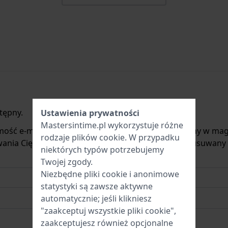
tępny.
Ustawienia prywatności
Mastersintime.pl wykorzystuje różne
mość e-mail, gdy produkt będzie ponownie dostępny w mag
rodzaje
plików cookie
. W przypadku
ania Cię o nowych zapasach. Jest on natychmiast usuwany
niektórych typów potrzebujemy
Twojej zgody.
Niezbędne pliki cookie i anonimowe
statystyki są zawsze aktywne
automatycznie; jeśli klikniesz
"zaakceptuj wszystkie pliki cookie",
zaakceptujesz również opcjonalne