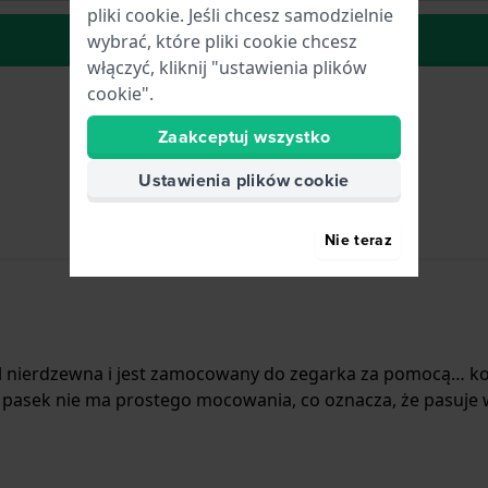
pliki cookie. Jeśli chcesz samodzielnie
do Listy Życzeń
wybrać, które pliki cookie chcesz
włączyć, kliknij "ustawienia plików
cookie".
Zaakceptuj wszystko
Ustawienia plików cookie
Nie teraz
al nierdzewna i jest zamocowany do zegarka za pomocą… ko
 pasek nie ma prostego mocowania, co oznacza, że pasuje wy