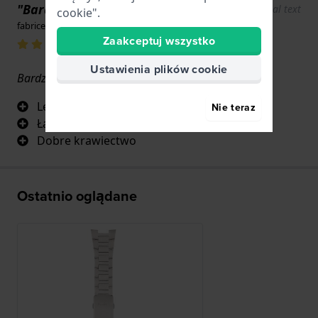
"Bardzo lekka bransoletka"
Show original text
cookie".
fabrice antolini · 17 czerwca 2022
Zaakceptuj wszystko
Ustawienia plików cookie
Bardzo dobry produkt
Lekki
Nie teraz
Łatwa regulacja
Dobre krawiectwo
Ostatnio oglądane