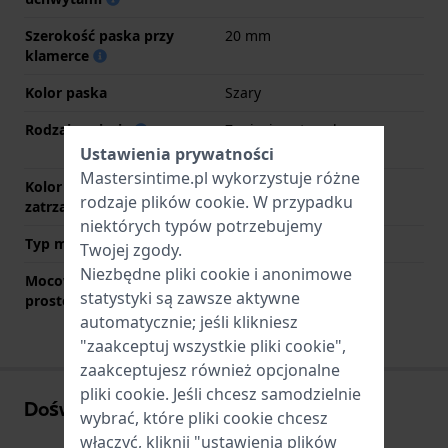
Szerokość paska przy
20 mm
klamerce
Kolor paska
Szary
Rodzaj zapięcia
Zapięcie zatrzaskowe z
przyciskami
Ustawienia prywatności
Mastersintime.pl wykorzystuje różne
Kolor zapięcia
Szary
rodzaje
plików cookie
. W przypadku
zatrzaskowego
niektórych typów potrzebujemy
Typ mocowania
Stalowe sworznie
Twojej zgody.
Niezbędne pliki cookie i anonimowe
Mocowanie za pomocą
Nie
statystyki są zawsze aktywne
prostego bolca
automatycznie; jeśli klikniesz
"zaakceptuj wszystkie pliki cookie",
zaakceptujesz również opcjonalne
pliki cookie. Jeśli chcesz samodzielnie
Doświadczenia użytkowników
wybrać, które pliki cookie chcesz
włączyć, kliknij "ustawienia plików