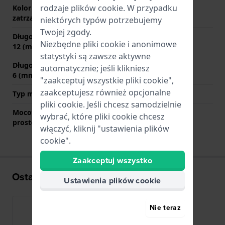
rodzaje
plików cookie
. W przypadku
Kolor zapięcia
Srebrny
zatrzaskowego
niektórych typów potrzebujemy
Twojej zgody.
Długość paska na godzinie
70 mm
Niezbędne pliki cookie i anonimowe
12 (mm)
statystyki są zawsze aktywne
Długość paska na godzinie
110 mm
automatycznie; jeśli klikniesz
6 (mm)
"zaakceptuj wszystkie pliki cookie",
zaakceptujesz również opcjonalne
Typ mocowania
Kołki sprężyste
pliki cookie. Jeśli chcesz samodzielnie
Mocowanie za pomocą
Nie
wybrać, które pliki cookie chcesz
prostego bolca
włączyć, kliknij "ustawienia plików
cookie".
Zaakceptuj wszystko
Ostatnio oglądane
Ustawienia plików cookie
Nie teraz