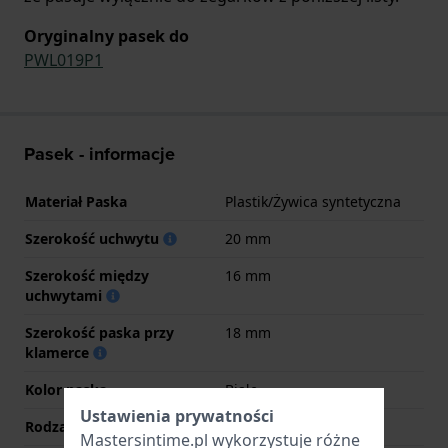
Oryginalny pasek do
PWL019P1
Pasek - informacje
Materiał Paska
Plastik/Żywica syntetyczna
Szerokość uchwytu
20 mm
Szerokość między
16 mm
uchwytami
Szerokość paska przy
18 mm
klamerce
Kolor paska
Białe
Ustawienia prywatności
Rodzaj zapięcia
Sprzączka
Mastersintime.pl wykorzystuje różne