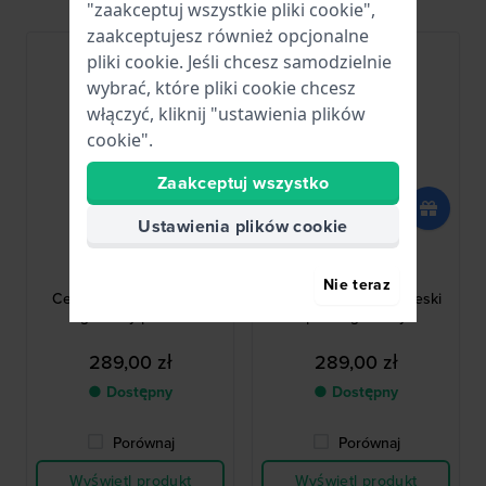
"zaakceptuj wszystkie pliki cookie",
zaakceptujesz również opcjonalne
pliki cookie. Jeśli chcesz samodzielnie
wybrać, które pliki cookie chcesz
włączyć, kliknij "ustawienia plików
cookie".
Zaakceptuj wszystko
Ustawienia plików cookie
Jaguar
Jaguar
BC11651
BC11650
Nie teraz
Ceramic 28 mm Czarny
Ceramic 28 mm Niebieski
gumowy pasek
pasek gumowy
289,00 zł
289,00 zł
● Dostępny
● Dostępny
Porównaj
Porównaj
Wyświetl produkt
Wyświetl produkt