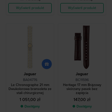
Wyświetl produkt
Wyświetl produkt
Jaguar
Jaguar
BA04776
BC11596
Le Chronographe 21 mm
Heritage 17 mm Brązowy
Dwukolorowa bransoleta ze
skórzany pasek bez
stali chirurgicznej
zapięcia
1 051,00 zł
147,00 zł
● Dostępny
● Dostępny