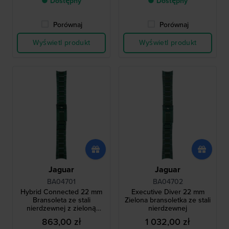
● Dostępny
● Dostępny
Porównaj
Porównaj
Wyświetl produkt
Wyświetl produkt
Jaguar
Jaguar
BA04701
BA04702
Hybrid Connected 22 mm
Executive Diver 22 mm
Bransoleta ze stali
Zielona bransoletka ze stali
nierdzewnej z zieloną
nierdzewnej
powłoką
863,00 zł
1 032,00 zł