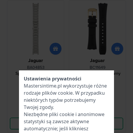
Jaguar
Jaguar
BA04853
BC11649
Special Edition 22 mm
Diplomatic 21 mm Czarny
Bransoleta ze stali
gumowy pasek
Ustawienia prywatności
nierdzewnej
Mastersintime.pl wykorzystuje różne
908,00 zł
289,00 zł
rodzaje
plików cookie
. W przypadku
● Dostępny
● Dostępny
niektórych typów potrzebujemy
Twojej zgody.
Porównaj
Porównaj
Niezbędne pliki cookie i anonimowe
statystyki są zawsze aktywne
Wyświetl produkt
Wyświetl produkt
automatycznie; jeśli klikniesz