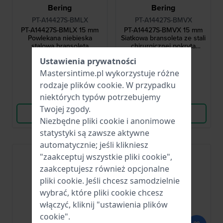
Bering
Bering
PT-A14427S-BMLX
PT-A14427S-BMVX
PT-A14427S-BMLX 15 mm
PT-A14427S-BMVX 15 mm
Powlekana niebieska
Siatkowa bransoleta ze stali
stalowa bransoleta
chirurgicznej pokryta
Milanese
różowym złotem
230,00 zł
230,00 zł
Ustawienia prywatności
Mastersintime.pl wykorzystuje różne
● Dostępny
● Dostępny
rodzaje
plików cookie
. W przypadku
Porównaj
Porównaj
niektórych typów potrzebujemy
Twojej zgody.
Wyświetl produkt
Wyświetl produkt
Niezbędne pliki cookie i anonimowe
statystyki są zawsze aktywne
automatycznie; jeśli klikniesz
"zaakceptuj wszystkie pliki cookie",
zaakceptujesz również opcjonalne
pliki cookie. Jeśli chcesz samodzielnie
wybrać, które pliki cookie chcesz
włączyć, kliknij "ustawienia plików
cookie".