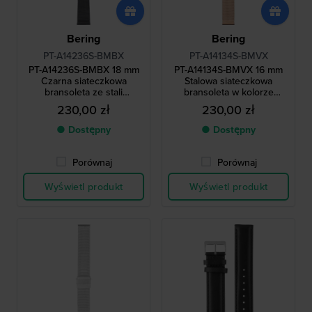
Bering
Bering
PT-A14236S-BMBX
PT-A14134S-BMVX
PT-A14236S-BMBX 18 mm
PT-A14134S-BMVX 16 mm
Czarna siateczkowa
Stalowa siateczkowa
bransoleta ze stali
bransoleta w kolorze
chirurgicznej
różowego złota
230,00 zł
230,00 zł
● Dostępny
● Dostępny
Porównaj
Porównaj
Wyświetl produkt
Wyświetl produkt