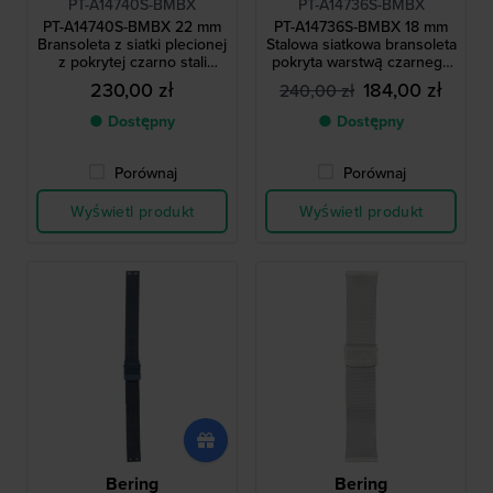
PT-A14740S-BMBX
PT-A14736S-BMBX
PT-A14740S-BMBX 22 mm
PT-A14736S-BMBX 18 mm
Bransoleta z siatki plecionej
Stalowa siatkowa bransoleta
z pokrytej czarno stali
pokryta warstwą czarnego
chirurgicznej
koloru
230,00 zł
184,00 zł
240,00 zł
● Dostępny
● Dostępny
Porównaj
Porównaj
Wyświetl produkt
Wyświetl produkt
Bering
Bering