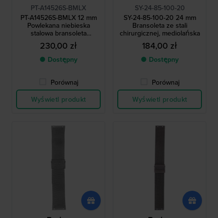
PT-A14526S-BMLX
SY-24-85-100-20
PT-A14526S-BMLX 12 mm
SY-24-85-100-20 24 mm
Powlekana niebieska
Bransoleta ze stali
stalowa bransoleta
chirurgicznej, mediolańska
Milanese
230,00 zł
184,00 zł
● Dostępny
● Dostępny
Porównaj
Porównaj
Wyświetl produkt
Wyświetl produkt