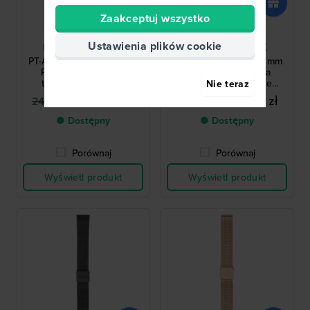
Zaakceptuj wszystko
Bering
Bering
Ustawienia plików cookie
PT-A14339S-BMBX
PT-A14236S-BMVX
PT-A14339S-BMBX 18 mm
PT-A14236S-BMVX 18 mm
Powlekana czarnym
Stalowa siateczkowa
tworzywem stalowa
bransoleta w kolorze
Nie teraz
bransoleta Milanese
różowego złota
184,00 zł
184,00 zł
240,00 zł
240,00 zł
● Dostępny
● Dostępny
Porównaj
Porównaj
Wyświetl produkt
Wyświetl produkt