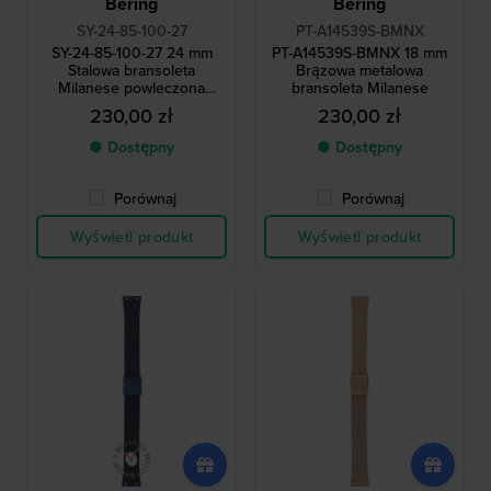
Bering
Bering
SY-24-85-100-27
PT-A14539S-BMNX
SY-24-85-100-27 24 mm
PT-A14539S-BMNX 18 mm
Stalowa bransoleta
Brązowa metalowa
Milanese powleczona
bransoleta Milanese
ołowiem
230,00 zł
230,00 zł
● Dostępny
● Dostępny
Porównaj
Porównaj
Wyświetl produkt
Wyświetl produkt