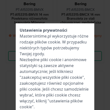
Bering
Bering
PT-A15331S-BMVX
PT-A15331S-BMCX
PT-A15331S-BMVX 14 mm
PT-A15331S-BMCX 14 mm
Powlekana różowozłota
Bransoleta ze stali
bransoleta Milanese
chirurgicznej, mediolańska
229,00 zł
184,00 zł
Ustawienia prywatności
● Wkrótce znów dostępny
● Wkrótce znów dostępny
Mastersintime.pl wykorzystuje różne
rodzaje
plików cookie
. W przypadku
Porównaj
Porównaj
niektórych typów potrzebujemy
Twojej zgody.
Wyświetl produkt
Wyświetl produkt
Niezbędne pliki cookie i anonimowe
statystyki są zawsze aktywne
automatycznie; jeśli klikniesz
"zaakceptuj wszystkie pliki cookie",
zaakceptujesz również opcjonalne
pliki cookie. Jeśli chcesz samodzielnie
wybrać, które pliki cookie chcesz
włączyć, kliknij "ustawienia plików
cookie".