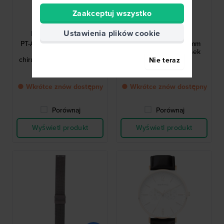
Zaakceptuj wszystko
Bering
Bering
Ustawienia plików cookie
PT-A15327S-BMCX
PT-A14937S-BRE
PT-A15327S-BMCX 12 mm
PT-A14937S-BRE 18 mm
Bransoleta ze stali
Zielony skórzany pasek
chirurgicznej, mediolańska
Nie teraz
184,00 zł
184,00 zł
● Wkrótce znów dostępny
● Wkrótce znów dostępny
Porównaj
Porównaj
Wyświetl produkt
Wyświetl produkt