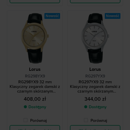
Nowość
Nowość
Lorus
Lorus
RG298YX9
RG297YX9
RG298YX9 32 mm
RG297YX9 32 mm
Klasyczny zegarek damski z
Klasyczny zegarek damski z
czarnym skórzanym
czarnym skórzanym
paskiem
paskiem
408,00 zł
344,00 zł
● Dostępny
● Dostępny
Porównaj
Porównaj