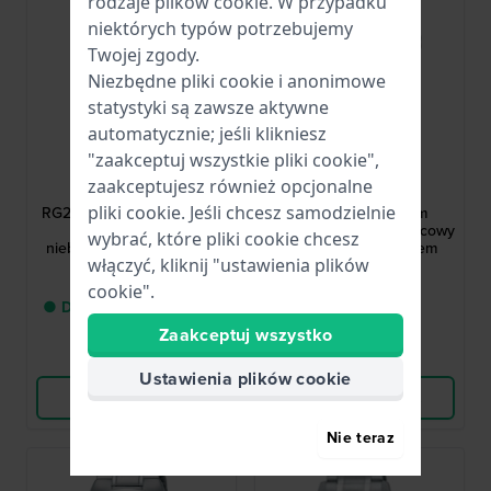
rodzaje
plików cookie
. W przypadku
niektórych typów potrzebujemy
Twojej zgody.
Niezbędne pliki cookie i anonimowe
statystyki są zawsze aktywne
automatycznie; jeśli klikniesz
"zaakceptuj wszystkie pliki cookie",
Lorus
Lorus
zaakceptujesz również opcjonalne
RG253JX5
RH975JX5
pliki cookie. Jeśli chcesz samodzielnie
RG253JX5 30 mm Stalowy
RH975JX9 39.5 mm
damski zegarek z
Srebrno-niebieski kwarcowy
wybrać, które pliki cookie chcesz
niebieskimi wskazówkami
zegarek z datownikiem
włączyć, kliknij "ustawienia plików
271,00 zł
271,00 zł
cookie".
● Dostawa od 3 do 5 dni
● Dostępny
roboczych
Zaakceptuj wszystko
Porównaj
Porównaj
Ustawienia plików cookie
Wyświetl produkt
Wyświetl produkt
Nie teraz