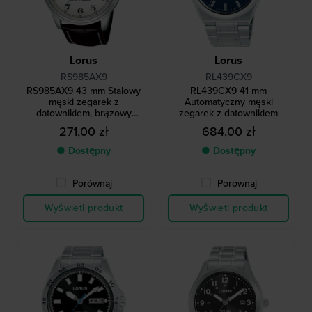
Lorus
Lorus
RS985AX9
RL439CX9
RS985AX9 43 mm Stalowy
RL439CX9 41 mm
męski zegarek z
Automatyczny męski
datownikiem, brązowy
zegarek z datownikiem
skórzany pasek
271,00 zł
684,00 zł
● Dostępny
● Dostępny
Porównaj
Porównaj
Wyświetl produkt
Wyświetl produkt