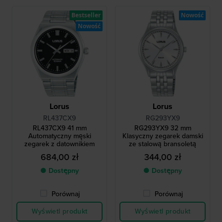
Bestseller
Nowość
Nowość
Lorus
Lorus
RL437CX9
RG293YX9
RL437CX9 41 mm
RG293YX9 32 mm
Automatyczny męski
Klasyczny zegarek damski
zegarek z datownikiem
ze stalową bransoletą
684,00 zł
344,00 zł
● Dostępny
● Dostępny
Porównaj
Porównaj
Wyświetl produkt
Wyświetl produkt