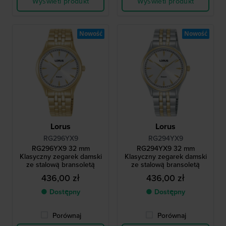
Wyświetl produkt
Wyświetl produkt
Nowość
Nowość
Lorus
Lorus
RG296YX9
RG294YX9
RG296YX9 32 mm
RG294YX9 32 mm
Klasyczny zegarek damski
Klasyczny zegarek damski
ze stalową bransoletą
ze stalową bransoletą
436,00 zł
436,00 zł
● Dostępny
● Dostępny
Porównaj
Porównaj