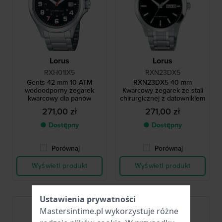
Lorus
Lorus
RXH01IX5
RXN23DX5
Gents 42 mm 10 ATM
RXN23DX5 40 mm
wodoodporny zegarek
Kwarcowy zegarek ze stali
kwarcowy dla panów
chirurgicznej z datownikiem
271,00 zł
271,00 zł
● Dostępny
● Dostępny
Porównaj
Porównaj
Wyświetl produkt
Wyświetl produkt
Ustawienia prywatności
Bestseller
Mastersintime.pl wykorzystuje różne