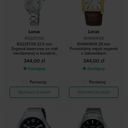
Lorus
Lorus
RG221YX9
RH940RX9
RG221YX9 22.5 mm
RH940RX9 29 mm
Zegarek kwarcowy ze stali
Prostokątny męski zegarek
nierdzewnej w kształcie
z datownikiem
tonneau
344,00 zł
344,00 zł
● Dostępny
● Dostępny
Porównaj
Porównaj
Wyświetl produkt
Wyświetl produkt