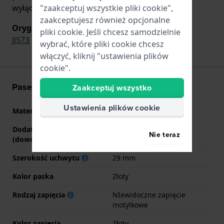
"zaakceptuj wszystkie pliki cookie",
wyłącznie do zegarków z poniższej listy.
zaakceptujesz również opcjonalne
Oryginalny pasek do
pliki cookie. Jeśli chcesz samodzielnie
JJ573
wybrać, które pliki cookie chcesz
włączyć, kliknij "ustawienia plików
cookie".
Pasek - informacje
Zaakceptuj wszystko
Ustawienia plików cookie
Materiał Paska
Stal nierdzewna
Dodatkowe informacje
Stainless Steel Bracelet
Nie teraz
(dowolny tekst)
Szerokość uchwytu
29 mm
Kolor paska
Złoty
Rodzaj zapięcia
NIewidoczne zapięcie
motylkowe
Kolor zapięcia
Złoty