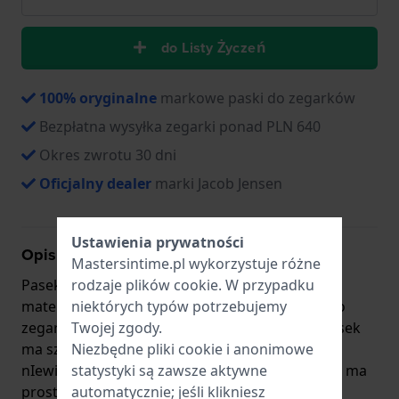
do Listy Życzeń
100% oryginalne
markowe paski do zegarków
Bezpłatna wysyłka zegarki ponad PLN 640
Okres zwrotu 30 dni
Oficjalny dealer
marki Jacob Jensen
Ustawienia prywatności
Opis produktu
Mastersintime.pl wykorzystuje różne
rodzaje
plików cookie
. W przypadku
Pasek do zegarka Jacob Jensen jest wykonany z
niektórych typów potrzebujemy
materiału stal nierdzewna i jest zamocowany do
Twojej zgody.
zegarka za pomocą… stalowe sworznie. Ten pasek
Niezbędne pliki cookie i anonimowe
ma szerokość 29 mm i zamyka się za pomocą
statystyki są zawsze aktywne
nIewidoczne zapięcie motylkowe. Ten pasek nie ma
automatycznie; jeśli klikniesz
prostego mocowania, co oznacza, że pasuje