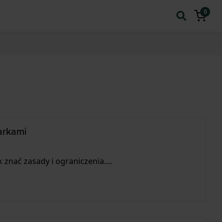
0
arkami
nać zasady i ograniczenia....