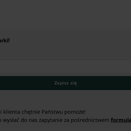
rki!
Zapisz się
gi klienta chętnie Państwu pomoże!
b wysłać do nas zapytanie za pośrednictwem
formul