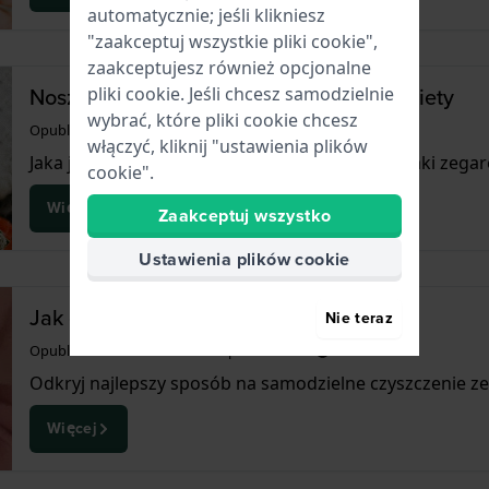
automatycznie; jeśli klikniesz
"zaakceptuj wszystkie pliki cookie",
zaakceptujesz również opcjonalne
Noszenie zegarka na ślubie: zasady etykiety
pliki cookie. Jeśli chcesz samodzielnie
wybrać, które pliki cookie chcesz
Opublikowano
7 września 2023
przez
Miriam
włączyć, kliknij "ustawienia plików
Jaka jest etykieta noszenia zegarka na ślubie? Jaki zegar
cookie".
Więcej
Zaakceptuj wszystko
Ustawienia plików cookie
Jak czyścić zegarek
Nie teraz
Opublikowano
8 czerwca 2023
przez
Miriam
Odkryj najlepszy sposób na samodzielne czyszczenie zeg
Więcej