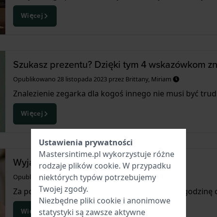
Więcej
Szukasz prezentu? Dzięki tym 4 wskazówkom zna
Opublikowano
28 listopada 2023
przez
Brittany, Miriam
Znalezienie zegarka dla kogoś innego nie musi być trud
Więcej
Ustawienia prywatności
Mastersintime.pl wykorzystuje różne
Wyjaśniono koronę zegarka
rodzaje
plików cookie
. W przypadku
niektórych typów potrzebujemy
Opublikowano
21 września 2023
przez
Miriam
Twojej zgody.
Za pomocą koronki możesz nakręcić i ustawić godzinę 
Niezbędne pliki cookie i anonimowe
Więcej
statystyki są zawsze aktywne