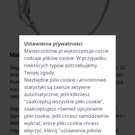
Ustawienia prywatności
Mastersintime.pl wykorzystuje różne
Małe jest piękne
rodzaje
plików cookie
. W przypadku
niektórych typów potrzebujemy
Zegarki Akilia są dostępne w trzech rozmiarach: 22
Twojej zgody.
mm i 32 mm dla kobiet oraz 41 mm dla mężczyzn.
Niezbędne pliki cookie i anonimowe
Ponieważ zegarki męskie są nieco większe, tarcza
statystyki są zawsze aktywne
ma miejsce na okienko daty dziennej lub mały
automatycznie; jeśli klikniesz
sekundnik.
"zaakceptuj wszystkie pliki cookie",
Zegarki Akilia posiadają pleciony stalowy pasek
zaakceptujesz również opcjonalne
typu mesh. Materiał, który nosi się bardzo gładko i
pliki cookie. Jeśli chcesz samodzielnie
lekko na skórze i idealnie pasuje do projektu
wybrać, które pliki cookie chcesz
zegarka, który ma wygląd bransoletki. Niektóre
włączyć, kliknij "ustawienia plików