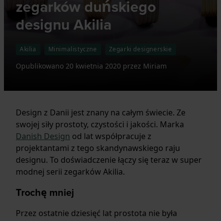
zegarków duńskiego
designu Akilia
Akilia
Minimalistyczne
Zegarki designerskie
Opublikowano
20 kwietnia 2020
przez
Miriam
Design z Danii jest znany na całym świecie. Ze
swojej siły prostoty, czystości i jakości. Marka
Danish Design
od lat współpracuje z
projektantami z tego skandynawskiego raju
designu. To doświadczenie łączy się teraz w super
modnej serii zegarków Akilia.
Trochę mniej
Przez ostatnie dziesięć lat prostota nie była