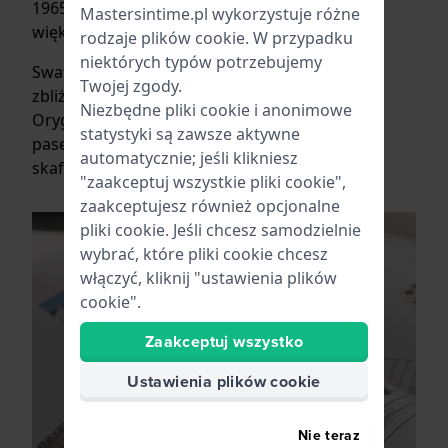
1965 roku i służył jako zegarek z wyboru dla
Mastersintime.pl wykorzystuje różne
większości kolejnych misji księżycowych.
rodzaje
plików cookie
. W przypadku
niektórych typów potrzebujemy
Swatch Mission to the moon jest najbardziej
Twojej zgody.
zbliżony do oryginalnego zegarka Omega.
Niezbędne pliki cookie i anonimowe
Oryginał posiadał również długi, regulowany
statystyki są zawsze aktywne
pasek na rzep, który można było nosić na
automatycznie; jeśli klikniesz
skafandrze księżycowym.
"zaakceptuj wszystkie pliki cookie",
zaakceptujesz również opcjonalne
pliki cookie. Jeśli chcesz samodzielnie
wybrać, które pliki cookie chcesz
włączyć, kliknij "ustawienia plików
cookie".
Zaakceptuj wszystko
Ustawienia plików cookie
Nie teraz