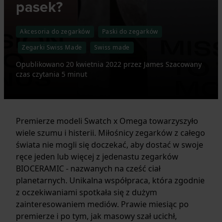
pasek?
Akcesoria do zegarków
Paski do zegarków
Zegarki Swiss Made
Swiss made
Opublikowano
20 kwietnia 2022
przez
James
Szacowany
czas czytania 5 minut
Premierze modeli Swatch x Omega towarzyszyło
wiele szumu i histerii. Miłośnicy zegarków z całego
świata nie mogli się doczekać, aby dostać w swoje
ręce jeden lub więcej z jedenastu zegarków
BIOCERAMIC - nazwanych na cześć ciał
planetarnych. Unikalna współpraca, która zgodnie
z oczekiwaniami spotkała się z dużym
zainteresowaniem mediów. Prawie miesiąc po
premierze i po tym, jak masowy szał ucichł,