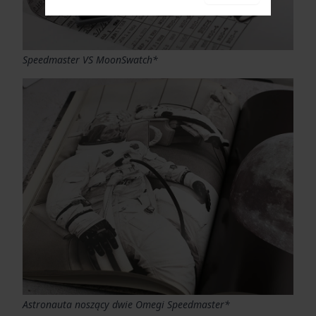
Speedmaster VS MoonSwatch*
Astronauta noszący dwie Omegi Speedmaster*