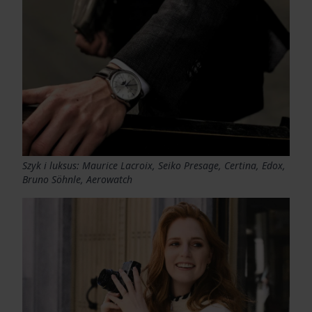
Szyk i luksus: Maurice Lacroix, Seiko Presage, Certina, Edox,
Bruno Söhnle, Aerowatch