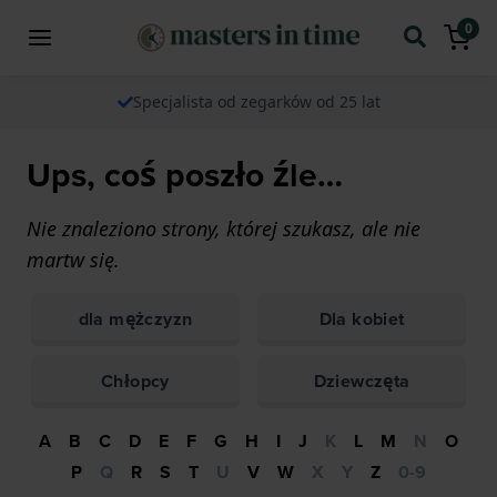
0
Specjalista od zegarków od 25 lat
Ups, coś poszło źle…
Nie znaleziono strony, której szukasz, ale nie
martw się.
dla mężczyzn
Dla kobiet
Chłopcy
Dziewczęta
A
B
C
D
E
F
G
H
I
J
K
L
M
N
O
P
Q
R
S
T
U
V
W
X
Y
Z
0-9