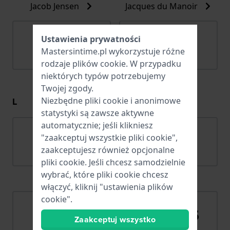
Jacob Jensen
Jacques du Manoir
Ustawienia prywatności
Mastersintime.pl wykorzystuje różne
rodzaje
plików cookie
. W przypadku
niektórych typów potrzebujemy
Jaguar
Joalia
Twojej zgody.
L
Niezbędne pliki cookie i anonimowe
statystyki są zawsze aktywne
automatycznie; jeśli klikniesz
"zaakceptuj wszystkie pliki cookie",
zaakceptujesz również opcjonalne
pliki cookie. Jeśli chcesz samodzielnie
wybrać, które pliki cookie chcesz
Lacoste
Ligure
włączyć, kliknij "ustawienia plików
cookie".
Zaakceptuj wszystko