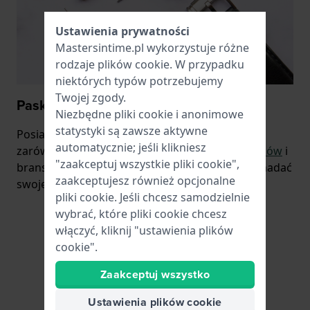
Ustawienia prywatności
Mastersintime.pl wykorzystuje różne
rodzaje
plików cookie
. W przypadku
niektórych typów potrzebujemy
Twojej zgody.
Paski do zegarków, baterie i naprawy
Niezbędne pliki cookie i anonimowe
statystyki są zawsze aktywne
Posiadamy w magazynie szeroką gamę
automatycznie; jeśli klikniesz
zarówno
oryginalnych
, jak i
uniwersalnych pasków
i
"zaakceptuj wszystkie pliki cookie",
bransolet do zegarków, dzięki którym możesz nadać
zaakceptujesz również opcjonalne
swojemu zegarkowi świeży, nowy wygląd.
pliki cookie. Jeśli chcesz samodzielnie
wybrać, które pliki cookie chcesz
włączyć, kliknij "ustawienia plików
cookie".
Zaakceptuj wszystko
Ustawienia plików cookie