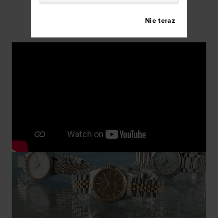
Nie teraz
Zegarmistrzowie na miejscu
Możesz skontaktować się z naszymi
certyfikowanymi zegarmistrzami w celu naprawy lub
wymiany baterii w zegarku.