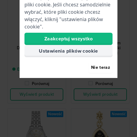
pliki cookie. Jeśli chcesz samodzielnie
wybrać, które pliki cookie chcesz
włączyć, kliknij "ustawienia plików
cookie".
Hugo Boss
Hugo Boss
1502848
1502841
Zaakceptuj wszystko
Sage Aqua 30 mm
Graceful Mina 25 mm
Dwukolorowy damski
Dwukolorowy damski
Ustawienia plików cookie
kwarcowy zegarek
kwarcowy zegarek
1 326,00 zł
1 188,00 zł
Nie teraz
● Dostawa od 2 do 3 dni
● Dostępny
roboczych
Porównaj
Porównaj
Wyświetl produkt
Wyświetl produkt
Nowość
Nowość