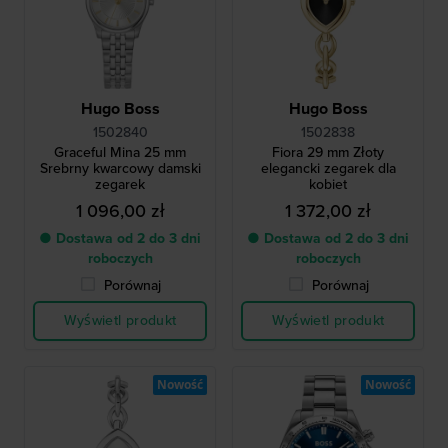
Hugo Boss
Hugo Boss
1502840
1502838
Graceful Mina 25 mm
Fiora 29 mm Złoty
Srebrny kwarcowy damski
elegancki zegarek dla
zegarek
kobiet
1 096,00 zł
1 372,00 zł
● Dostawa od 2 do 3 dni
● Dostawa od 2 do 3 dni
roboczych
roboczych
Porównaj
Porównaj
Wyświetl produkt
Wyświetl produkt
Nowość
Nowość