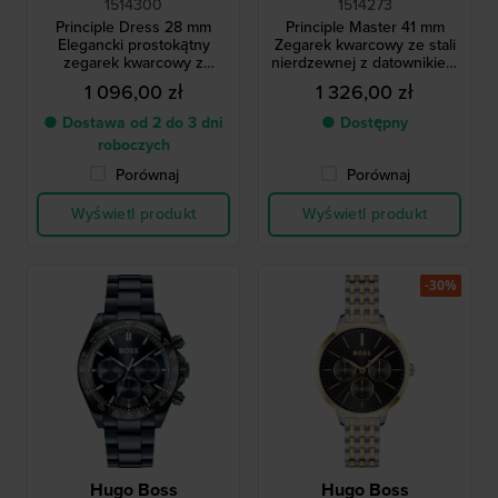
1514300
1514273
Principle Dress 28 mm
Principle Master 41 mm
Elegancki prostokątny
Zegarek kwarcowy ze stali
zegarek kwarcowy z
nierdzewnej z datownikiem
rzymskimi indeksami
i tarczą 24h
1 096,00 zł
1 326,00 zł
● Dostawa od 2 do 3 dni
● Dostępny
roboczych
Porównaj
Porównaj
Wyświetl produkt
Wyświetl produkt
-30%
Hugo Boss
Hugo Boss