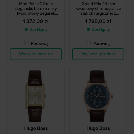
Mae Petite 22 mm
Grand Prix 44 mm
Elegancki, bardzo mały,
Kwarcowy chronograf ze
kwadratowy zegarek
stali chirurgicznej z
kwarcowy
datownikiem
1 372,00 zł
1 785,00 zł
● Dostępny
● Dostępny
Porównaj
Porównaj
Wyświetl produkt
Wyświetl produkt
Hugo Boss
Hugo Boss