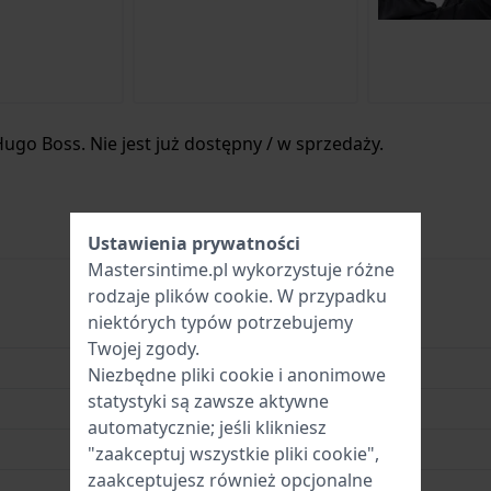
ugo Boss. Nie jest już dostępny / w sprzedaży.
Ustawienia prywatności
Mastersintime.pl wykorzystuje różne
rodzaje
plików cookie
. W przypadku
niektórych typów potrzebujemy
HB1502822
Twojej zgody.
7613272669085
Niezbędne pliki cookie i anonimowe
statystyki są zawsze aktywne
22 mm
automatycznie; jeśli klikniesz
3 Bar (mycie rąk)
"zaakceptuj wszystkie pliki cookie",
zaakceptujesz również opcjonalne
2-letnia gwarancja