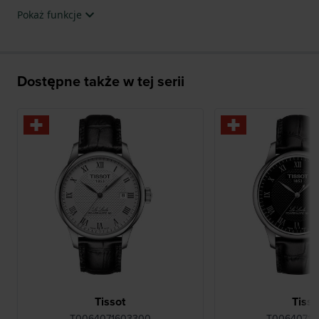
Pokaż funkcje
Dostępne także w tej serii
Tissot
Tisso
T0064071603300
T00640716