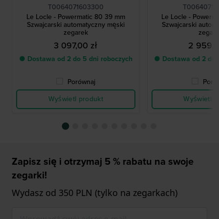
T0064071603300
T00640716
Le Locle - Powermatic 80 39 mm
Le Locle - Powerm
Szwajcarski automatyczny męski
Szwajcarski autom
zegarek
zegar
3 097,00 zł
2 959,0
● Dostawa od 2 do 5 dni roboczych
● Dostawa od 2 do 
Porównaj
Poró
Wyświetl produkt
Wyświetl p
Zapisz się i otrzymaj 5 % rabatu na swoje
zegarki!
Wydasz od 350 PLN (tylko na zegarkach)