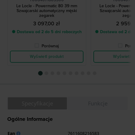
Le Locle - Powermatic 80 39 mm
Le Locle - Powerm
Szwajcarski automatyczny męski
Szwajcarski autom
zegarek
zegar
3 097,00 zł
2 959,0
● Dostawa od 2 do 5 dni roboczych
● Dostawa od 2 do 
Porównaj
Poró
Wyświetl produkt
Wyświetl p
Specyfikacje
Funkcje
Ogólne Informacje
Ean
7611608216583