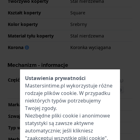
Tworzywo koperty
Stal nierdzewna
Kształt koperty
Square
Kolor koperty
Srebrny
Materiał tyłu koperty
Stal nierdzewna
Korona
Koronka wyciągana
Mechanizm - informacje
Ustawienia prywatności
Część mechanizmu nr
251.471
(
Zobacz specyfikacje
)
Mastersintime.pl wykorzystuje różne
Pobierz instrukcję (English)
rodzaje
plików cookie
. W przypadku
niektórych typów potrzebujemy
Marka Movement
ETA
Twojej zgody.
Niezbędne pliki cookie i anonimowe
Szwajcarski mechanizm
Tak
statystyki są zawsze aktywne
Typ wyświetlacza
Analogowy
automatycznie; jeśli klikniesz
"zaakceptuj wszystkie pliki cookie",
Mechanizm
Kwarcowy