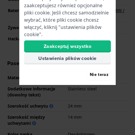
zaakceptujesz również opcjonalne
Bateria
Renata R394 394 / SR936W /
pliki cookie. Jeśli chcesz samodzielnie
SG9 / AG9 Bateria
wybrać, które pliki cookie chcesz
włączyć, kliknij "ustawienia plików
Żywotność baterii
36 miesiące
cookie".
Hackable
Tak
Zaakceptuj wszystko
Ustawienia plików cookie
Pasek - informacje
Nie teraz
Materiał Paska
Metal
Dodatkowe informacje
Stainless steel
(dowolny tekst)
Szerokość uchwytu
24 mm
Szerokość między
14 mm
uchwytami
Kolor paska
Dwukolorowy