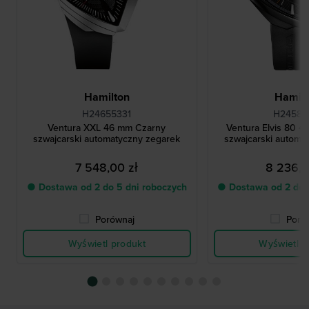
Hamilton
Hamilt
H24655331
H24585
Ventura XXL 46 mm Czarny
Ventura Elvis 80 
szwajcarski automatyczny zegarek
szwajcarski automa
7 548,00 zł
8 236,0
● Dostawa od 2 do 5 dni roboczych
● Dostawa od 2 do 
Porównaj
Poró
Wyświetl produkt
Wyświetl p