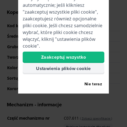
automatycznie; jeśli klikniesz
Koperta - informacje
"zaakceptuj wszystkie pliki cookie",
zaakceptujesz również opcjonalne
pliki cookie. Jeśli chcesz samodzielnie
Kod koperty
H76695
wybrać, które pliki cookie chcesz
Średnica
42 mm
włączyć, kliknij "ustawienia plików
cookie".
Grubość koperty
11.6 mm
Zaakceptuj wszystko
Tworzywo koperty
Stal nierdzewna
Kolor koperty
Czarny
Ustawienia plików cookie
Sortuj szkiełka
Sapphire
Nie teraz
Korona
Obrotowa korona
Mechanizm - informacje
Część mechanizmu nr
C07.611
(
Zobacz specyfikacje
)
Pobierz instrukcję (English)