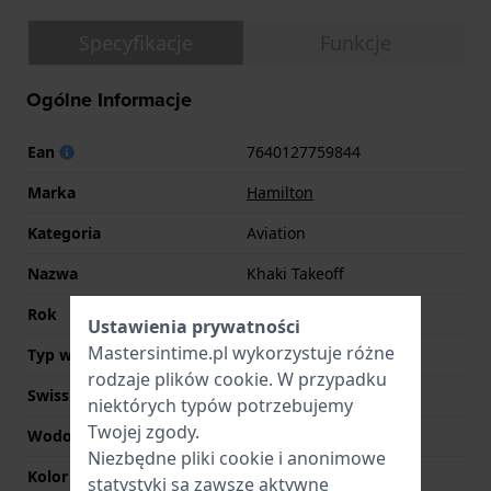
Specyfikacje
Funkcje
Ogólne Informacje
Ean
7640127759844
Marka
Hamilton
Kategoria
Aviation
Nazwa
Khaki Takeoff
Rok
2015 Nieznany
Ustawienia prywatności
Mastersintime.pl wykorzystuje różne
Typ wyświetlacza
Analogowy
rodzaje
plików cookie
. W przypadku
Swiss Made
Tak
niektórych typów potrzebujemy
Twojej zgody.
Wodoodporność
5 Bar (prysznic)
Niezbędne pliki cookie i anonimowe
Kolor tarczy
Czarny
statystyki są zawsze aktywne