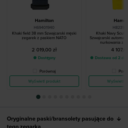
Hamilton
Hamilt
H69401940
H82395
Khaki field 38 mm Szwajcarski męski
Khaki Navy Scub
zegarek z paskiem NATO
Szwajcarski automat
nurkowania z d
2 019,00 zł
4 107,0
● Dostępny
● Dostawa od 2 do 
Porównaj
Poró
Wyświetl produkt
Wyświetl p
Oryginalne paski/bransolety pasujące do
tego zegarka