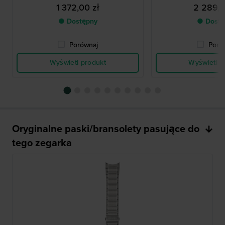
1 372,00 zł
2 289,0
● Dostępny
● Dostę
Porównaj
Poró
Wyświetl produkt
Wyświetl p
Oryginalne paski/bransolety pasujące do
tego zegarka