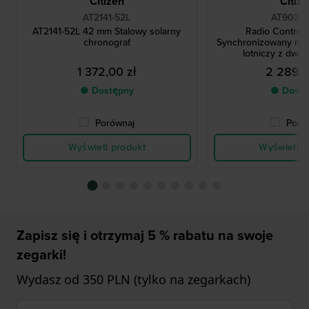
Citizen
Citiz
AT2141-52L
AT9030-
AT2141-52L 42 mm Stalowy solarny
Radio Control
chronograf
Synchronizowany rad
lotniczy z dwo
1 372,00 zł
2 289,0
● Dostępny
● Dostę
Porównaj
Poró
Wyświetl produkt
Wyświetl p
Zapisz się i otrzymaj 5 % rabatu na swoje
zegarki!
Wydasz od 350 PLN (tylko na zegarkach)