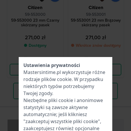
Citizen
Citizen
59-S53000
59-S53001
59-S53000 23 mm Czarny
59-S53001 23 mm Brązowy
skórzany pasek
skórzany pasek
271,00 zł
271,00 zł
● Dostępny
● Wkrótce znów dostępny
Porównaj
Porównaj
Ustawienia prywatności
Wyświetl produkt
Wyświetl produkt
Mastersintime.pl wykorzystuje różne
rodzaje
plików cookie
. W przypadku
niektórych typów potrzebujemy
Wszystkie pasujące paski do zegarków
Twojej zgody.
Niezbędne pliki cookie i anonimowe
statystyki są zawsze aktywne
automatycznie; jeśli klikniesz
"zaakceptuj wszystkie pliki cookie",
Specyfikacje
Funkcje
zaakceptujesz również opcjonalne