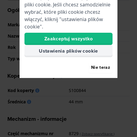
pliki cookie. Jeśli chcesz samodzielnie
Ogólne Informacje
wybrać, które pliki cookie chcesz
włączyć, kliknij "ustawienia plików
Marka
Citizen
cookie".
Nazwa
BU2018-55A
Zaakceptuj wszystko
Rok
0 Nieznany
Ustawienia plików cookie
Typ wyświetlacza
Analogowy
Nie teraz
Koperta - informacje
Kod koperty
S100844
Średnica
44 mm
Mechanizm - informacje
Część mechanizmu nr
8729
(
Zobacz specyfikacje
)