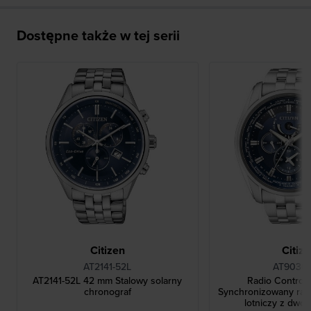
Dostępne także w tej serii
Citizen
Citiz
AT2141-52L
AT9030-
AT2141-52L 42 mm Stalowy solarny
Radio Control
chronograf
Synchronizowany rad
lotniczy z dwo