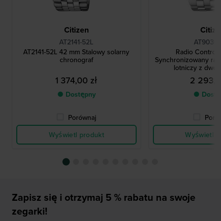
Citizen
Citiz
AT2141-52L
AT9030-
AT2141-52L 42 mm Stalowy solarny
Radio Control
chronograf
Synchronizowany rad
lotniczy z dwo
1 374,00 zł
2 293,0
● Dostępny
● Dostę
Porównaj
Poró
Wyświetl produkt
Wyświetl p
Zapisz się i otrzymaj 5 % rabatu na swoje
zegarki!