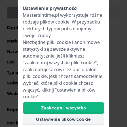
Ustawienia prywatności
Specyfikacje
Funkcje
Mastersintime.pl wykorzystuje różne
rodzaje
plików cookie
. W przypadku
Ogólne Informacje
niektórych typów potrzebujemy
Twojej zgody.
Marka
Citizen
Niezbędne pliki cookie i anonimowe
statystyki są zawsze aktywne
Nazwa
AW0050-58L
automatycznie; jeśli klikniesz
Rok
2018 Nieznany
"zaakceptuj wszystkie pliki cookie",
zaakceptujesz również opcjonalne
Typ wyświetlacza
Analogowy
pliki cookie. Jeśli chcesz samodzielnie
wybrać, które pliki cookie chcesz
Swiss Made
Nie
włączyć, kliknij "ustawienia plików
Wodoodporność
10 Bar (pływanie)
cookie".
Zaakceptuj wszystko
Koperta - informacje
Ustawienia plików cookie
Kod koperty
R006738