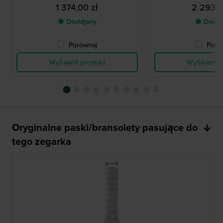
1 374,00 zł
2 293,0
● Dostępny
● Dostę
Porównaj
Poró
Wyświetl produkt
Wyświetl p
Oryginalne paski/bransolety pasujące do
tego zegarka