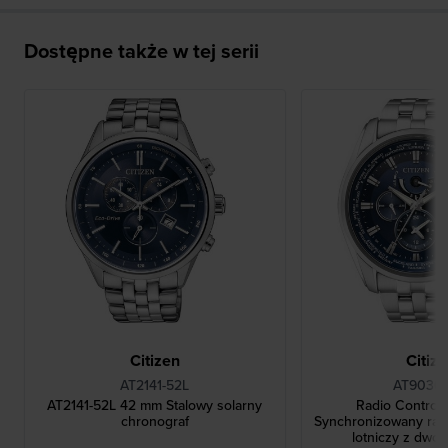
Dostępne także w tej serii
Citizen
Citiz
AT2141-52L
AT9030-
AT2141-52L 42 mm Stalowy solarny
Radio Control
chronograf
Synchronizowany rad
lotniczy z dwo