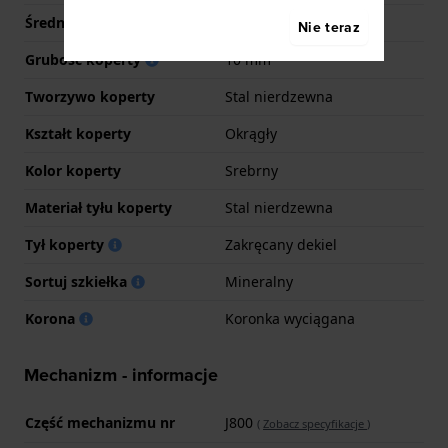
Średnica
43 mm
Nie teraz
Grubość koperty
10 mm
Tworzywo koperty
Stal nierdzewna
Kształt koperty
Okrągły
Kolor koperty
Srebrny
Materiał tyłu koperty
Stal nierdzewna
Tył koperty
Zakręcany dekiel
Sortuj szkiełka
Mineralny
Korona
Koronka wyciągana
Mechanizm - informacje
Część mechanizmu nr
J800
(
Zobacz specyfikacje
)