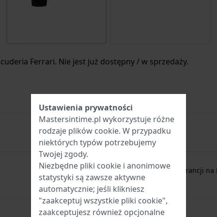
uderia Ferrari. Nie jest już dostępny / w sprzedaży.
Ustawienia prywatności
Mastersintime.pl wykorzystuje różne
rodzaje
plików cookie
. W przypadku
niektórych typów potrzebujemy
44 mm
Twojej zgody.
2-letnia gwarancja
Niezbędne pliki cookie i anonimowe
Bezpłatnie
1 rok gwarancji na 
statystyki są zawsze aktywne
automatycznie; jeśli klikniesz
"zaakceptuj wszystkie pliki cookie",
zaakceptujesz również opcjonalne