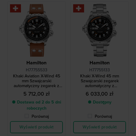
Hamilton
Hamilton
H77755533
H77755133
Khaki Aviation X-Wind 45
Khaki X-Wind 45 mm
mm Szwajcarski
Szwajcarski zegarek
automatyczny zegarek z
automatyczny z
suwakiem logarytmicznym
kalkulatorem kąta dryfu
5 712,00 zł
6 033,00 zł
● Dostawa od 2 do 5 dni
● Dostępny
roboczych
Porównaj
Porównaj
Wyświetl produkt
Wyświetl produkt