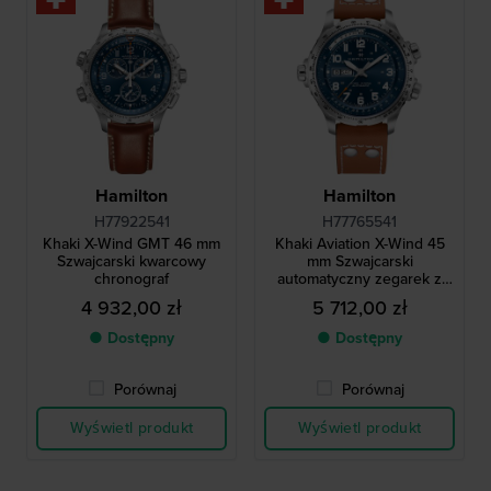
Hamilton
Hamilton
H77922541
H77765541
Khaki X-Wind GMT 46 mm
Khaki Aviation X-Wind 45
Szwajcarski kwarcowy
mm Szwajcarski
chronograf
automatyczny zegarek z
suwakiem logarytmicznym
4 932,00 zł
5 712,00 zł
● Dostępny
● Dostępny
Porównaj
Porównaj
Wyświetl produkt
Wyświetl produkt