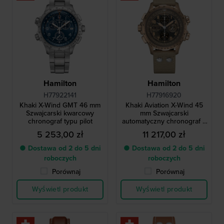
Hamilton
Hamilton
H77922141
H77916920
Khaki X-Wind GMT 46 mm
Khaki Aviation X-Wind 45
Szwajcarski kwarcowy
mm Szwajcarski
chronograf typu pilot
automatyczny chronograf z
kalkulatorem kąta dryftu
5 253,00 zł
11 217,00 zł
● Dostawa od 2 do 5 dni
● Dostawa od 2 do 5 dni
roboczych
roboczych
Porównaj
Porównaj
Wyświetl produkt
Wyświetl produkt