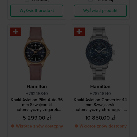
Wyświetl produkt
Wyświetl produkt
Hamilton
Hamilton
H76245840
H76746140
Khaki Aviation Pilot Auto 36
Khaki Aviation Converter 44
mm Szwajcarski
mm Szwajcarski
automatyczny zegarek
automatyczny chronograf z
lotniczy
suwakiem
5 299,00 zł
10 850,00 zł
● Wkrótce znów dostępny
● Wkrótce znów dostępny