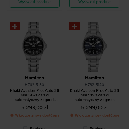
Wyświetl produkt
Wyświetl produkt
Hamilton
Hamilton
H76215130
H76215140
Khaki Aviation Pilot Auto 36
Khaki Aviation Pilot Auto 36
mm Szwajcarski
mm Szwajcarski
automatyczny zegarek
automatyczny zegarek
lotniczy
lotniczy
5 299,00 zł
5 299,00 zł
● Wkrótce znów dostępny
● Wkrótce znów dostępny
Porównaj
Porównaj