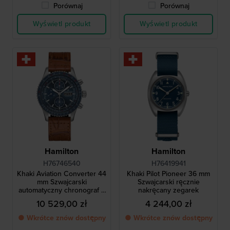
Porównaj
Porównaj
Wyświetl produkt
Wyświetl produkt
Hamilton
Hamilton
H76746540
H76419941
Khaki Aviation Converter 44
Khaki Pilot Pioneer 36 mm
mm Szwajcarski
Szwajcarski ręcznie
automatyczny chronograf z
nakręcany zegarek
suwakiem logarytmicznym
10 529,00 zł
4 244,00 zł
● Wkrótce znów dostępny
● Wkrótce znów dostępny