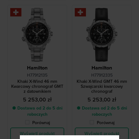
Hamilton
Hamilton
H77912135
H77912335
Khaki X-Wind 46 mm
Khaki X-Wind GMT 46 mm
Kwarcowy chronograf GMT
Szwajcarski kwarcowy
z datownikiem
chronograf
5 253,00 zł
5 253,00 zł
● Dostawa od 2 do 5 dni
● Dostawa od 2 do 5 dni
roboczych
roboczych
Porównaj
Porównaj
Wyświetl produkt
Wyświetl produkt