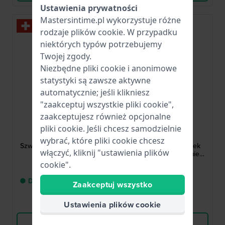
Ustawienia prywatności
Mastersintime.pl wykorzystuje różne
rodzaje
plików cookie
. W przypadku
niektórych typów potrzebujemy
Twojej zgody.
Niezbędne pliki cookie i anonimowe
statystyki są zawsze aktywne
automatycznie; jeśli klikniesz
"zaakceptuj wszystkie pliki cookie",
Hamilton
Hamilton
zaakceptujesz również opcjonalne
H64615735
H64615135
pliki cookie. Jeśli chcesz samodzielnie
Khaki Pilot 42 mm
Khaki Pilot 42 mm
wybrać, które pliki cookie chcesz
Szwajcarski automatyczny
Automatyczny zegarek
włączyć, kliknij "ustawienia plików
męski zegarek z
aviator taki jak w filmie
datownikiem
Interstellar
cookie".
4 886,00 zł
5 253,00 zł
● Dostawa od 2 do 5 dni
● Dostępny
Zaakceptuj wszystko
roboczych
Ustawienia plików cookie
Porównaj
Porównaj
Wyświetl produkt
Wyświetl produkt