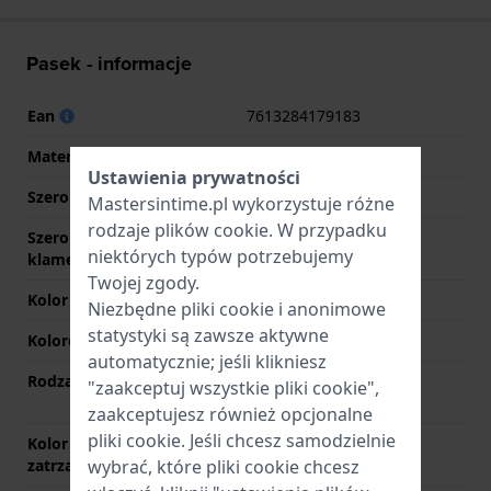
Pasek - informacje
Ean
7613284179183
Materiał Paska
Skóra
Ustawienia prywatności
Szerokość uchwytu
17 mm
Mastersintime.pl wykorzystuje różne
rodzaje
plików cookie
. W przypadku
Szerokość paska przy
16 mm
niektórych typów potrzebujemy
klamerce
Twojej zgody.
Kolor paska
Czarny
Niezbędne pliki cookie i anonimowe
statystyki są zawsze aktywne
Kolorowe szwy
Czarny
automatycznie; jeśli klikniesz
Rodzaj zapięcia
Niewidoczne zapięcie
"zaakceptuj wszystkie pliki cookie",
zatrzaskowe
zaakceptujesz również opcjonalne
pliki cookie. Jeśli chcesz samodzielnie
Kolor zapięcia
Złoty
zatrzaskowego
wybrać, które pliki cookie chcesz