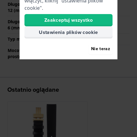
włączyć, kliknij "ustawienia plików
Długość paska na godzinie
75 mm
cookie".
12 (mm)
Zaakceptuj wszystko
Długość paska na godzinie
120 mm
6 (mm)
Ustawienia plików cookie
Typ mocowania
Kołki sprężyste
Nie teraz
Mocowanie za pomocą
Tak
prostego bolca
Ostatnio oglądane