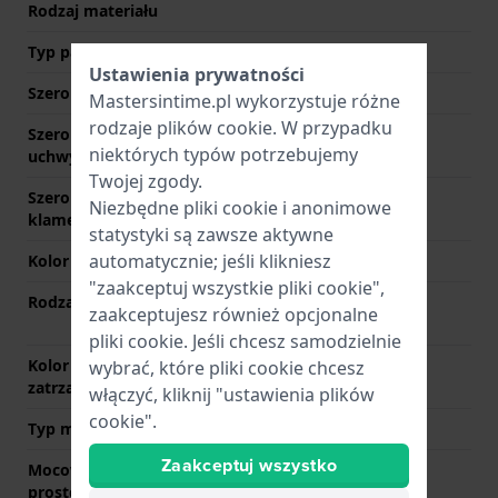
Rodzaj materiału
Typ paska
Bransoletka z ogniwek
Ustawienia prywatności
Szerokość uchwytu
19 mm
Mastersintime.pl wykorzystuje różne
rodzaje
plików cookie
. W przypadku
Szerokość między
19 mm
niektórych typów potrzebujemy
uchwytami
Twojej zgody.
Szerokość paska przy
19 mm
Niezbędne pliki cookie i anonimowe
klamerce
statystyki są zawsze aktywne
automatycznie; jeśli klikniesz
Kolor paska
Srebrny
"zaakceptuj wszystkie pliki cookie",
Rodzaj zapięcia
NIewidoczne zapięcie
zaakceptujesz również opcjonalne
motylkowe
pliki cookie. Jeśli chcesz samodzielnie
Kolor zapięcia
Srebrny
wybrać, które pliki cookie chcesz
zatrzaskowego
włączyć, kliknij "ustawienia plików
cookie".
Typ mocowania
Kołki sprężyste
Zaakceptuj wszystko
Mocowanie za pomocą
Nie
prostego bolca