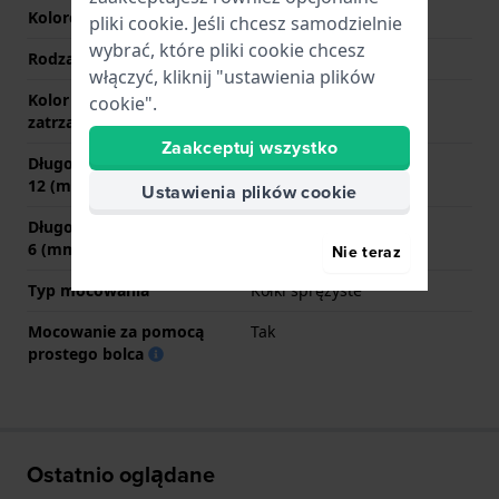
Kolorowe szwy
brązowy
pliki cookie. Jeśli chcesz samodzielnie
wybrać, które pliki cookie chcesz
Rodzaj zapięcia
Sprzączka
włączyć, kliknij "ustawienia plików
Kolor zapięcia
Srebrny
cookie".
zatrzaskowego
Zaakceptuj wszystko
Długość paska na godzinie
80 mm
12 (mm)
Ustawienia plików cookie
Długość paska na godzinie
115 mm
6 (mm)
Nie teraz
Typ mocowania
Kołki sprężyste
Mocowanie za pomocą
Tak
prostego bolca
Ostatnio oglądane