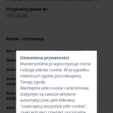
Oryginalny pasek do
H76726530
Pasek - informacje
Ean
7613284195473
Ustawienia prywatności
Materiał Paska
Skóra
Mastersintime.pl wykorzystuje różne
rodzaje
plików cookie
. W przypadku
Szerokość uchwytu
22 mm
niektórych typów potrzebujemy
Szerokość między
22 mm
Twojej zgody.
uchwytami
Niezbędne pliki cookie i anonimowe
Szerokość paska przy
22 mm
statystyki są zawsze aktywne
klamerce
automatycznie; jeśli klikniesz
"zaakceptuj wszystkie pliki cookie",
Kolor paska
brązowy
zaakceptujesz również opcjonalne