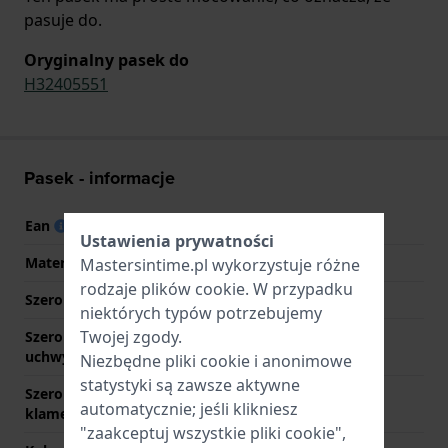
pasuje do.
Oryginalny pasek do
H32405551
Pasek - informacje
Ean
7613284211005
Ustawienia prywatności
Materiał Paska
Skóra
Mastersintime.pl wykorzystuje różne
rodzaje
plików cookie
. W przypadku
Szerokość uchwytu
18 mm
niektórych typów potrzebujemy
Twojej zgody.
Szerokość między
18 mm
uchwytami
Niezbędne pliki cookie i anonimowe
statystyki są zawsze aktywne
Szerokość paska przy
1620 mm
automatycznie; jeśli klikniesz
klamerce
"zaakceptuj wszystkie pliki cookie",