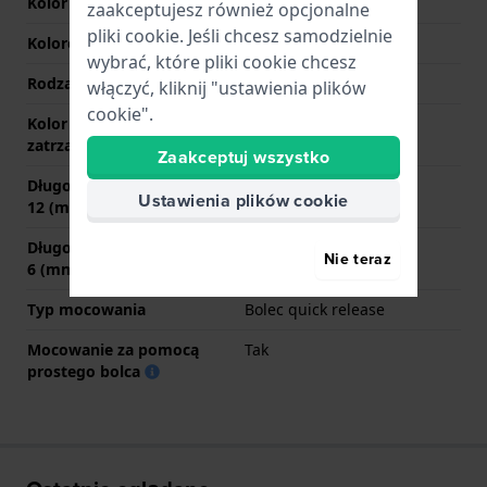
Kolor paska
brązowy
zaakceptujesz również opcjonalne
pliki cookie. Jeśli chcesz samodzielnie
Kolorowe szwy
brązowy
wybrać, które pliki cookie chcesz
Rodzaj zapięcia
Sprzączka
włączyć, kliknij "ustawienia plików
cookie".
Kolor zapięcia
Srebrny
zatrzaskowego
Zaakceptuj wszystko
Długość paska na godzinie
70 mm
Ustawienia plików cookie
12 (mm)
Długość paska na godzinie
110 mm
Nie teraz
6 (mm)
Typ mocowania
Bolec quick release
Mocowanie za pomocą
Tak
prostego bolca