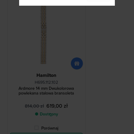
Hamilton
H695.112.102
Ardmore 14 mm Dwukolorowa
powlekana stalowa bransoleta
619,00 zł
814,00 zł
● Dostępny
Porównaj