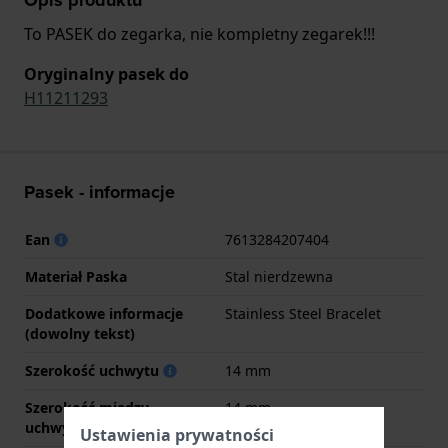
To PASEK do zegarka, nie kompletny zegarek!!!
Oryginalny pasek do
H11211293
Pasek - informacje
Ean
7613284207404
Materiał Paska
Stal nierdzewna
Dodatkowe informacje
Stainless Steel Bracelet
(dowolny tekst)
Szerokość uchwytu
14 mm
Szerokość między
14 mm
uchwytami
Ustawienia prywatności