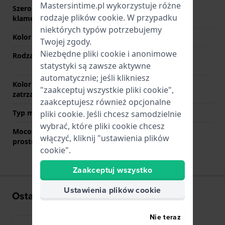
Mastersintime.pl wykorzystuje różne
Szerokość paska przy
14 mm
rodzaje
plików cookie
. W przypadku
klamerce
niektórych typów potrzebujemy
Kolor paska
Dwukolorowy
Twojej zgody.
Niezbędne pliki cookie i anonimowe
Rodzaj zapięcia
NIewidoczne zapięcie
statystyki są zawsze aktywne
motylkowe
automatycznie; jeśli klikniesz
Kolor zapięcia
Srebrny
"zaakceptuj wszystkie pliki cookie",
zatrzaskowego
zaakceptujesz również opcjonalne
Typ mocowania
Kołki sprężyste
pliki cookie. Jeśli chcesz samodzielnie
wybrać, które pliki cookie chcesz
Mocowanie za pomocą
Nie
włączyć, kliknij "ustawienia plików
prostego bolca
cookie".
Zaakceptuj wszystko
Ustawienia plików cookie
Ostatnio oglądane
Nie teraz