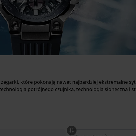
egarki, które pokonają nawet najbardziej ekstremalne sytua
k technologia potrójnego czujnika, technologia słoneczna i