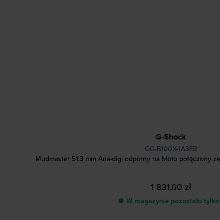
G-Shock
GG-B100X-1A3ER
Mudmaster 51.3 mm Ana-digi odporny na błoto połączony z
1 831,00 zł
● W magazynie pozostało tylko