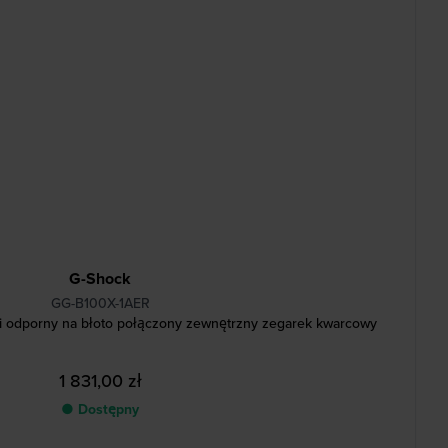
G-Shock
GG-B100X-1AER
i odporny na błoto połączony zewnętrzny zegarek kwarcowy
1 831,00 zł
● Dostępny