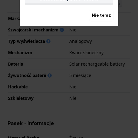
Pobierz instrukcję (English)
Nie teraz
Marka Movement
Casio
Szwajcarski mechanizm
Nie
Typ wyświetlacza
Analogowy
Mechanizm
Kwarc słoneczny
Bateria
Solar rechargeable battery
Żywotność baterii
5 miesiące
Hackable
Nie
Szkieletowy
Nie
Pasek - informacje
Materiał Paska
Żywica