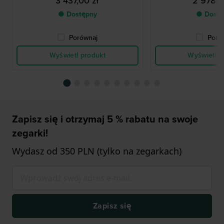
3 437,00 zł
2 978,0
● Dostępny
● Dostę
Porównaj
Poró
Wyświetl produkt
Wyświetl p
Zapisz się i otrzymaj 5 % rabatu na swoje
zegarki!
Wydasz od 350 PLN (tylko na zegarkach)
Zapisz się