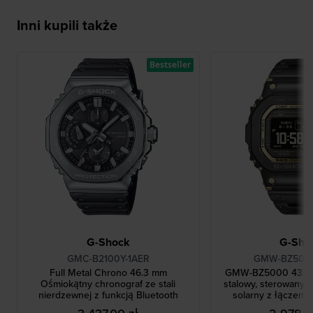
Inni kupili także
Bestseller
G-Shock
G-Sho
GMC-B2100Y-1AER
GMW-BZ500
Full Metal Chrono 46.3 mm
GMW-BZ5000 43.2 
Ośmiokątny chronograf ze stali
stalowy, sterowany 
nierdzewnej z funkcją Bluetooth
solarny z łączem d
wyświetlac