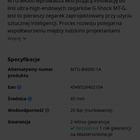
MTG-B4000 wprowadza ekscytującą innowację do
linii ultra-high-endowych zegarków G-Shock MT-G.
Jest to pierwszy zegarek zaprojektowany przy użyciu
sztucznej inteligencji. Proces rozwoju polegał na
współtworzeniu między ludzkimi projektantami
skupionymi na projektowaniu i inżynierii, a sztuczną
Więcej
inteligencją w celu optymalizacji analizy, symulacji i
modelowania, w oparciu o dane testowe G-Shock
Specyfikacje
zebrane przez markę w ciągu ostatnich 40 lat.
Sztuczna inteligencja została również wykorzystana
Alternatywny numer
MTG-B4000-1A
do symulacji uderzenia pod każdym możliwym
produktu
kątem i wygenerowania modelu 3D dla określonych
Ean
4549526402104
wymagań dotyczących wytrzymałości strukturalnej i
właściwości materiału. Rezultatem jest jeszcze
Średnica
45 mm
mocniejszy, świeży i niepowtarzalnie wyglądający
Wodoodporność
20 Bar (nurkowanie)
zegarek, który nadal jest charakterystyczny dla G-
Shock. Przypominająca mostek rama z laminatu
Gwarancja
2-letnia gwarancja
włókna węglowego i włókna szklanego łączy
Bezpłatnie
1 rok gwarancji
na Mastersintime.pl
konstrukcje uchwytów zegarka. W połączeniu z