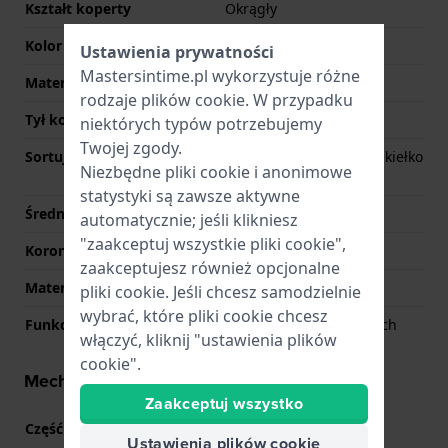
Kształt koperty
Okrągły
Kolor koperty
Antracytowy
Ustawienia prywatności
Mastersintime.pl wykorzystuje różne
Materiał tyłu koperty
Stal nierdzewna
rodzaje
plików cookie
. W przypadku
Tył koperty
Zamknięte śrubkami
niektórych typów potrzebujemy
Twojej zgody.
Sortuj szkiełka
Pojedyncze szafirowe szkiełko
Niezbędne pliki cookie i anonimowe
anty-refleksyjne
statystyki są zawsze aktywne
Średnica szkiełka
30.00
automatycznie; jeśli klikniesz
"zaakceptuj wszystkie pliki cookie",
Korona
Obrotowa korona
zaakceptujesz również opcjonalne
Materiał ramki
Stal nierdzewna
pliki cookie. Jeśli chcesz samodzielnie
wybrać, które pliki cookie chcesz
Funkcja ramki
Wskaźnik stref czasowych
włączyć, kliknij "ustawienia plików
cookie".
Mechanizm - informacje
Zaakceptuj wszystko
Część mechanizmu nr
5743
(
Zobacz specyfikacje
)
Ustawienia plików cookie