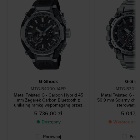
G-Shock
G-Sho
MTG-B4000-1AER
MTG-B3000
Metal Twisted G - Carbon Hybrid 45
Metal Twisted G - D
mm Zegarek Carbon Bluetooth z
50.9 mm Solarny chro
unikalną ramką wspomaganą przez
sterowany 
sztuczną inteligencję
5 736,00 zł
5 047,0
● Dostępny
● Wkrótce znó
Porównaj
Poró