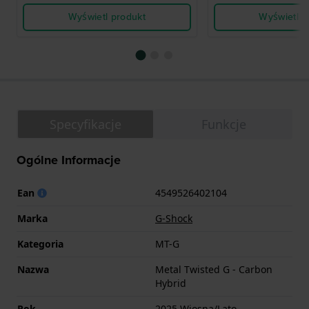
Wyświetl produkt
Wyświetl p
Specyfikacje
Funkcje
Ogólne Informacje
Ean
4549526402104
Marka
G-Shock
Kategoria
MT-G
Nazwa
Metal Twisted G - Carbon
Hybrid
Rok
2025 Wiosna/Lato