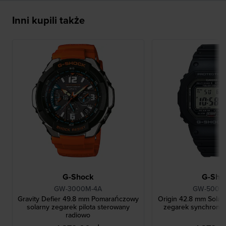
Inni kupili także
G-Shock
G-Sho
GW-3000M-4A
GW-5000U
Gravity Defier 49.8 mm Pomarańczowy
Origin 42.8 mm Solar
solarny zegarek pilota sterowany
zegarek synchroni
radiowo