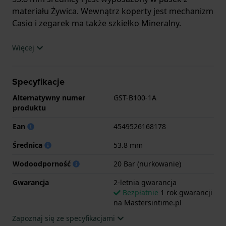
materiału Żywica. Wewnątrz koperty jest mechanizm
Casio i zegarek ma także szkiełko Mineralny.
Zegarek jest wodoodporny do 20ATM. Oznacza to,
Więcej
że zegarek nadaje się do nurkowania. Zegarek ma 2-
letnia gwarancja.
Specyfikacje
.
Alternatywny numer
GST-B100-1A
produktu
Ean
4549526168178
Średnica
53.8 mm
Wodoodporność
20 Bar (nurkowanie)
Gwarancja
2-letnia gwarancja
Bezpłatnie
1 rok gwarancji
na Mastersintime.pl
Zapoznaj się ze specyfikacjami