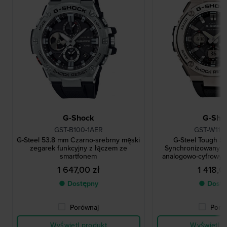
G-Shock
G-Sho
GST-B100-1AER
GST-W110
G-Steel 53.8 mm Czarno-srebrny męski
G-Steel Tough S
zegarek funkcyjny z łączem ze
Synchronizowany r
smartfonem
analogowo-cyfrowy 
1 647,00 zł
1 418,0
● Dostępny
● Dostę
Porównaj
Poró
Wyświetl produkt
Wyświetl p