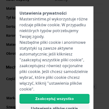
Materiał tyłu koperty
Stal nierdzewna
Ustawienia prywatności
Tył koperty
Zamknięte śrubkami
Mastersintime.pl wykorzystuje różne
rodzaje
plików cookie
. W przypadku
Sortuj szkiełka
Mineralny
niektórych typów potrzebujemy
Korona
Obrotowa korona
Twojej zgody.
Niezbędne pliki cookie i anonimowe
Materiał ramki
Stal nierdzewna
statystyki są zawsze aktywne
Obrotowa ramka
Brak - Naprawione
automatycznie; jeśli klikniesz
"zaakceptuj wszystkie pliki cookie",
zaakceptujesz również opcjonalne
Mechanizm - informacje
pliki cookie. Jeśli chcesz samodzielnie
wybrać, które pliki cookie chcesz
Część mechanizmu nr
5513
(
Zobacz specyfikacje
)
włączyć, kliknij "ustawienia plików
Pobierz instrukcję (English)
cookie".
Marka Movement
Casio
Zaakceptuj wszystko
Szwajcarski mechanizm
Nie
Ustawienia plików cookie