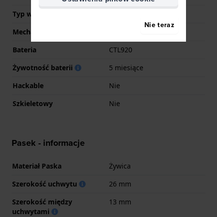
Typ wyświetlacza
Analogowy
Nie teraz
Mechanizm
Kwarc słoneczny
Bateria
CTL920
Żywotność baterii
5 miesiące
Hackable
Nie
Szkieletowy
Nie
Pasek - informacje
Materiał Paska
Żywica
Szerokość uchwytu
26 mm
Szerokość między
13 mm
uchwytami