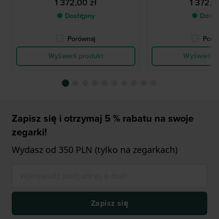
1 372,00 zł
1 372,0
● Dostępny
● Dostę
Porównaj
Poró
Wyświetl produkt
Wyświetl p
Zapisz się i otrzymaj 5 % rabatu na swoje
zegarki!
Wydasz od 350 PLN (tylko na zegarkach)
Zapisz się