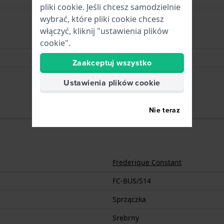
pliki cookie. Jeśli chcesz samodzielnie
wybrać, które pliki cookie chcesz
włączyć, kliknij "ustawienia plików
Sprzączka
cookie".
Srebrny
Zaakceptuj wszystko
14 mm
Ustawienia plików cookie
Nie teraz
Frederique Constant
FC-BUS/S14
Sprzączka
Srebrny