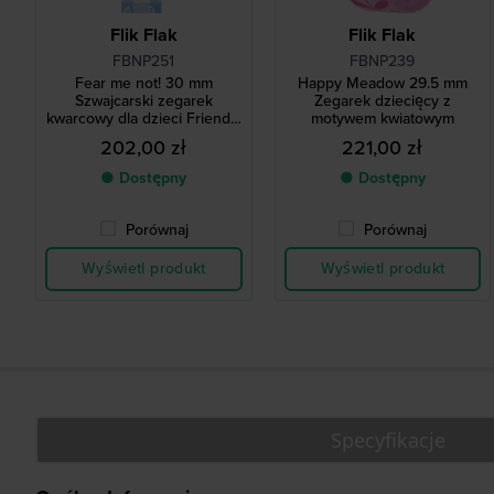
Flik Flak
Flik Flak
FBNP251
FBNP239
Fear me not! 30 mm
Happy Meadow 29.5 mm
Szwajcarski zegarek
Zegarek dziecięcy z
kwarcowy dla dzieci Friendly
motywem kwiatowym
Monsters
202,00 zł
221,00 zł
● Dostępny
● Dostępny
Porównaj
Porównaj
Wyświetl produkt
Wyświetl produkt
Specyfikacje