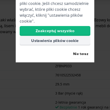
pliki cookie. Jeśli chcesz samodzielnie
wybrać, które pliki cookie chcesz
włączyć, kliknij "ustawienia plików
aki właśnie jest ten szwajcarski zegarek dla dzieci. Bzowy
cookie".
ą, lisem i królikiem. Potrzebujesz muchomorowych mebli
Zaakceptuj wszystko
owany w Szwajcarii.
Ustawienia plików cookie
Nie teraz
ZFBNP033
7610522532458
29.5 mm
3 Bar (mycie rąk)
2-letnia gwarancja
Bezpłatnie
1 rok gwarancji na 