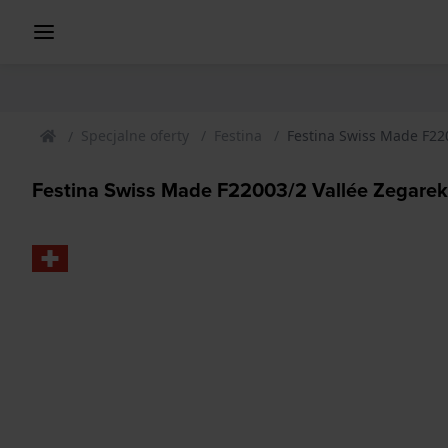
Specjalne oferty
Festina
Festina Swiss Made F22
Festina Swiss Made F22003/2 Vallée Zegarek