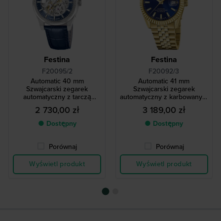
Festina
Festina
F20095/2
F20092/3
Automatic 40 mm
Automatic 41 mm
Szwajcarski zegarek
Szwajcarski zegarek
automatyczny z tarczą
automatyczny z karbowanym
szkieletową
bezelem i datownikiem
2 730,00 zł
3 189,00 zł
● Dostępny
● Dostępny
Porównaj
Porównaj
Wyświetl produkt
Wyświetl produkt