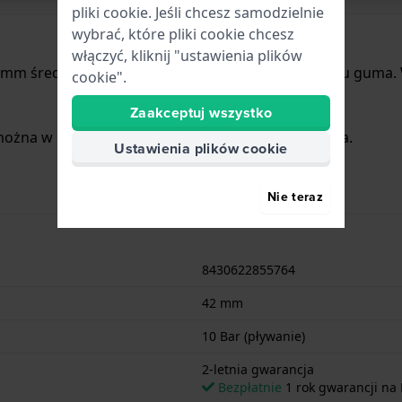
pliki cookie. Jeśli chcesz samodzielnie
wybrać, które pliki cookie chcesz
włączyć, kliknij "ustawienia plików
2 mm średnicy i jest wyposażony w pasek z materiału guma
cookie".
Zaakceptuj wszystko
ożna w nim pływać. Zegarek ma 2-letnia gwarancja.
Ustawienia plików cookie
Nie teraz
8430622855764
42 mm
10 Bar (pływanie)
2-letnia gwarancja
Bezpłatnie
1 rok gwarancji na 