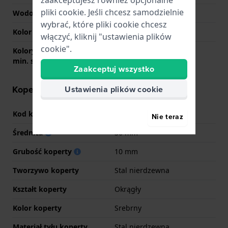
zaakceptujesz również opcjonalne
pliki cookie. Jeśli chcesz samodzielnie
Wodoodporność
5 Bar (prysznic)
wybrać, które pliki cookie chcesz
Kolor tarczy
Czarny
włączyć, kliknij "ustawienia plików
cookie".
Kolory wskazówek (godz.
Błyszcząca, Błyszcząca,
min. sek.)
Czerwony
Zaakceptuj wszystko
Koperta - informacje
Ustawienia plików cookie
Kod koperty
F20346
Nie teraz
Średnica
36 mm
Grubość koperty
10 mm
Tworzywo koperty
Stal nierdzewna
Kształt koperty
Okrągły
Kolor koperty
Srebrny
Materiał tyłu koperty
Stal nierdzewna