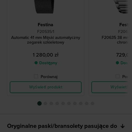
Festina
Festi
F20535/1
F20635
Automatic 41 mm Męski automatyczny
F20635 38 mm P
zegarek szkieletowy
chronog
1 280,00 zł
729,00
● Dostępny
● Dostę
Porównaj
Poró
Wyświetl produkt
Wyświetl p
Oryginalne paski/bransolety pasujące do