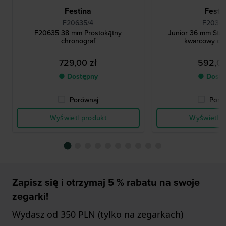
Festina
Festi
F20635/4
F20345
F20635 38 mm Prostokątny
Junior 36 mm Stal
chronograf
kwarcowy ch
729,00 zł
592,00
● Dostępny
● Dostę
Porównaj
Poró
Wyświetl produkt
Wyświetl p
Zapisz się i otrzymaj 5 % rabatu na swoje
zegarki!
Wydasz od 350 PLN (tylko na zegarkach)