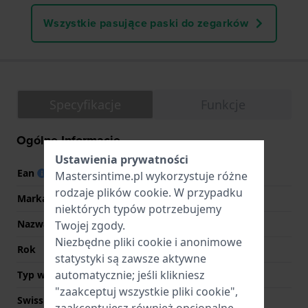
Wszystkie pasujące paski do zegarków
Specyfikacje
Funkcje
Ogólne Informacje
Ustawienia prywatności
Ean
8430622710797
Mastersintime.pl wykorzystuje różne
rodzaje
plików cookie
. W przypadku
Marka
Festina
niektórych typów potrzebujemy
Nazwa
Junior
Twojej zgody.
Niezbędne pliki cookie i anonimowe
Rok
2018 Wiosna/Lato
statystyki są zawsze aktywne
automatycznie; jeśli klikniesz
Typ wyświetlacza
Analogowy
"zaakceptuj wszystkie pliki cookie",
Swiss Made
Nie