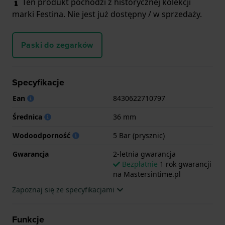
Ten produkt pochodzi z historycznej kolekcji
marki Festina. Nie jest już dostępny / w sprzedaży.
Paski do zegarków
Specyfikacje
Ean
8430622710797
Średnica
36 mm
Wodoodporność
5 Bar (prysznic)
Gwarancja
2-letnia gwarancja
Bezpłatnie
1 rok gwarancji
na Mastersintime.pl
Zapoznaj się ze specyfikacjami
Funkcje